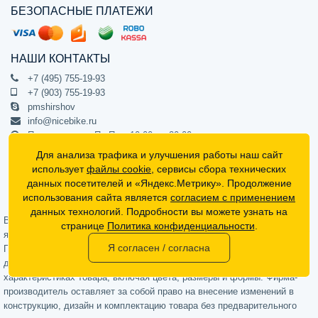
БЕЗОПАСНЫЕ ПЛАТЕЖИ
НАШИ КОНТАКТЫ
+7 (495) 755-19-93
+7 (903) 755-19-93
pmshirshov
info@nicebike.ru
Прием звонков Пн-Пт с 10:00 до 20:00
ПВЗ Пн-Пт с 10:00 до 20:00
Для анализа трафика и улучшения работы наш сайт
г. Москва, ул. Барклая 13с1
использует
файлы cookie
, сервисы сбора технических
подъезд 1, цокольный этаж, офис 1
данных посетителей и «Яндекс.Метрику». Продолжение
использования сайта является
согласием с применением
Официальный интернет-магазин NiceBike © 2012 - 2026
данных технологий. Подробности вы можете узнать на
Вся информация на сайте носит ознакомительный характер, не
странице
Политика конфиденциальности
.
является публичной офертой (определяемой положениями Статьи 437
Я согласен / согласна
Гражданского кодекса РФ) и не может в полной мере передавать
достоверную информацию о свойствах, комплектации и
характеристиках товара, включая цвета, размеры и формы. Фирма-
производитель оставляет за собой право на внесение изменений в
конструкцию, дизайн и комплектацию товара без предварительного