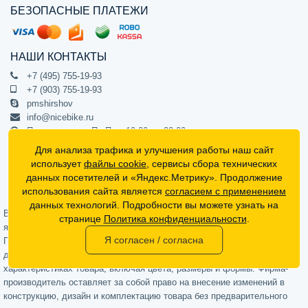
БЕЗОПАСНЫЕ ПЛАТЕЖИ
НАШИ КОНТАКТЫ
+7 (495) 755-19-93
+7 (903) 755-19-93
pmshirshov
info@nicebike.ru
Прием звонков Пн-Пт с 10:00 до 20:00
ПВЗ Пн-Пт с 10:00 до 20:00
Для анализа трафика и улучшения работы наш сайт
г. Москва, ул. Барклая 13с1
использует
файлы cookie
, сервисы сбора технических
подъезд 1, цокольный этаж, офис 1
данных посетителей и «Яндекс.Метрику». Продолжение
использования сайта является
согласием с применением
Официальный интернет-магазин NiceBike © 2012 - 2026
данных технологий. Подробности вы можете узнать на
Вся информация на сайте носит ознакомительный характер, не
странице
Политика конфиденциальности
.
является публичной офертой (определяемой положениями Статьи 437
Я согласен / согласна
Гражданского кодекса РФ) и не может в полной мере передавать
достоверную информацию о свойствах, комплектации и
характеристиках товара, включая цвета, размеры и формы. Фирма-
производитель оставляет за собой право на внесение изменений в
конструкцию, дизайн и комплектацию товара без предварительного