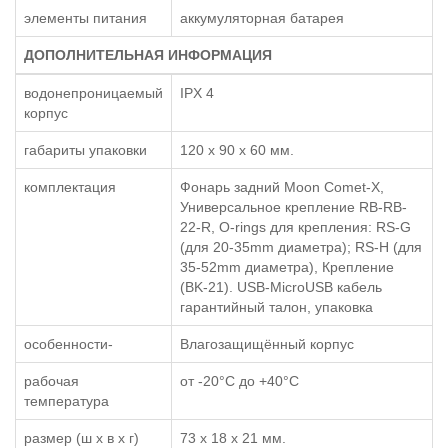
элементы питания
аккумуляторная батарея
ДОПОЛНИТЕЛЬНАЯ ИНФОРМАЦИЯ
водонепроницаемый
IPX 4
корпус
габариты упаковки
120 x 90 x 60 мм.
комплектация
Фонарь задний Moon Comet-X,
Универсальное крепление RB-RB-
22-R, O-rings для крепления: RS-G
(для 20-35mm диаметра); RS-H (для
35-52mm диаметра), Крепление
(BK-21). USB-MicroUSB кабель
гарантийный талон, упаковка
особенности-
Влагозащищённый корпус
рабочая
от -20°C до +40°C
температура
размер (ш x в x г)
73 x 18 x 21 мм.