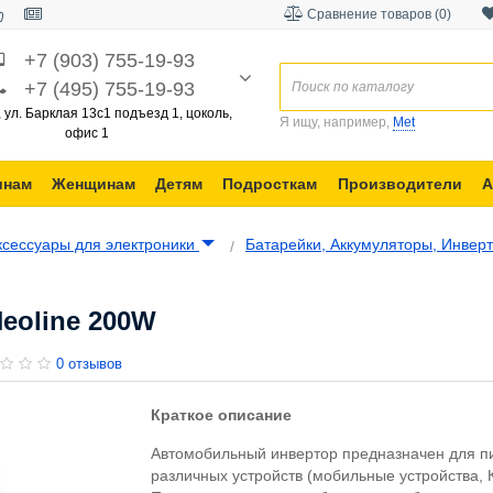
Сравнение товаров (0)
+7 (903) 755-19-93
+7 (495) 755-19-93
, ул. Барклая 13с1 подъезд 1, цоколь,
Я ищу, например,
Met
офис 1
инам
Женщинам
Детям
Подросткам
Производители
А
ксессуары для электроники
Батарейки, Аккумуляторы, Инвер
eoline 200W
0 отзывов
Краткое описание
Автомобильный инвертор предназначен для п
различных устройств (мобильные устройства, 