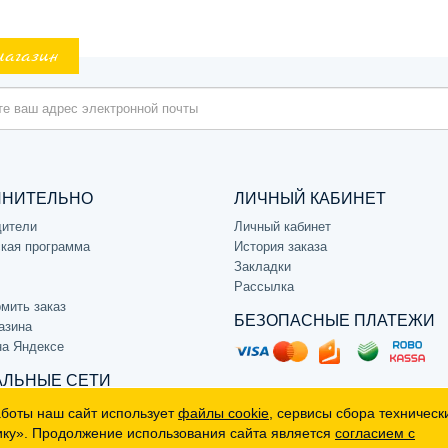
магазин
ЛНИТЕЛЬНО
ЛИЧНЫЙ КАБИНЕТ
дители
Личный кабинет
кая программа
История заказа
Закладки
Рассылка
мить заказ
БЕЗОПАСНЫЕ ПЛАТЕЖИ
азина
на Яндексе
ЛЬНЫЕ СЕТИ
аботы наш сайт использует
файлы cookie
, сервисы сбора техническ
ику». Продолжение использования сайта является
согласием с