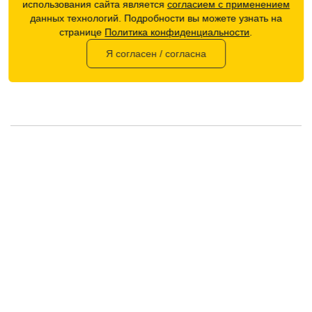
использования сайта является
согласием с применением
данных технологий. Подробности вы можете узнать на
странице
Политика конфиденциальности
.
Недостатки:
Я согласен / согласна
Рейтинг
Плохо
Хорошо
Оставить отзыв
ПОХОЖИЕ ТОВАРЫ
-26 %
АКЦИЯ
ТОП ПРОДАЖ