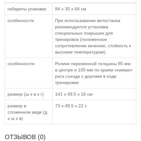
габариты упаковки
84 х 30 х 64 см
особенности
При использовании велостанка
рекомендуется установка
специальных покрышек для
тренировок (пониженное
сопротивление качению, стойкость к
высоким температурам).
особенности-
Ролики переменной толщины 85 мм
в центре и 100 мм по краям снижают
риск съезда с дорожки в ходе
тренировки
размер (ш x в x г)
141 x 49,5 x 16 см
размер в
73 x 49,5 x 22 с
сложенном виде (д
x ш x в)
ОТЗЫВОВ (0)