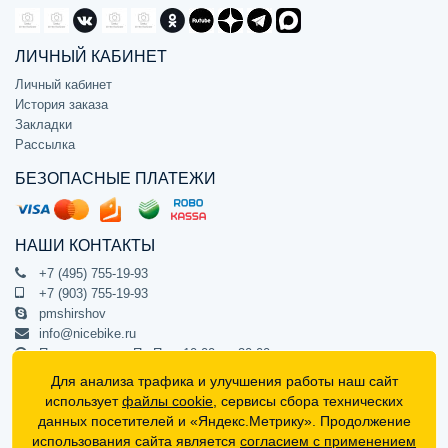
ЛИЧНЫЙ КАБИНЕТ
Личный кабинет
История заказа
Закладки
Рассылка
БЕЗОПАСНЫЕ ПЛАТЕЖИ
НАШИ КОНТАКТЫ
+7 (495) 755-19-93
+7 (903) 755-19-93
pmshirshov
info@nicebike.ru
Прием звонков Пн-Пт с 10:00 до 20:00
ПВЗ Пн-Пт с 10:00 до 20:00
Для анализа трафика и улучшения работы наш сайт
г. Москва, ул. Барклая 13с1
использует
файлы cookie
, сервисы сбора технических
подъезд 1, цокольный этаж, офис 1
данных посетителей и «Яндекс.Метрику». Продолжение
использования сайта является
согласием с применением
Официальный интернет-магазин NiceBike © 2012 - 2026