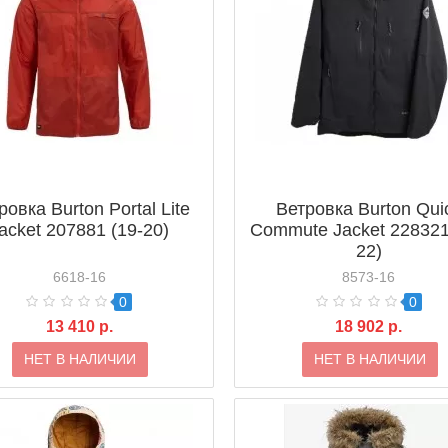
ровка Burton Portal Lite
Ветровка Burton Qui
acket 207881 (19-20)
Commute Jacket 228321
22)
6618-16
8573-16
0
0
13 410 р.
18 902 р.
НЕТ В НАЛИЧИИ
НЕТ В НАЛИЧИИ