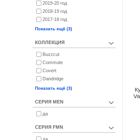
2019-20 год
2018-19 год
2017-18 год
2016-17 год
Показать ещё (3)
2015-16 год
КОЛЛЕКЦИЯ
2012-13 год
Buzzcut
Commute
Covert
Dandridge
Frostner
Показать ещё (3)
К
Vagabond
Va
СЕРИЯ MEN
Vivid
да
СЕРИЯ FMN
да