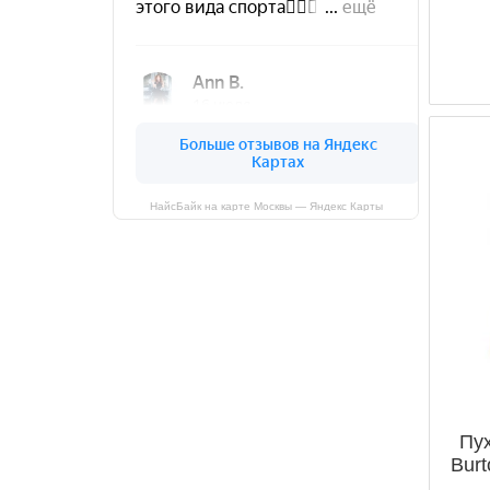
НайсБайк на карте Москвы — Яндекс Карты
Пух
Burt