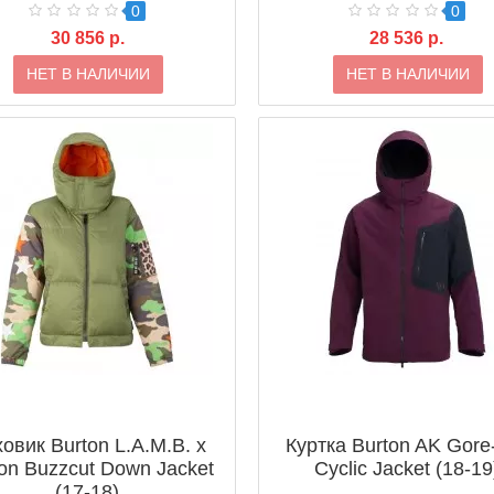
0
0
30 856 р.
28 536 р.
НЕТ В НАЛИЧИИ
НЕТ В НАЛИЧИИ
овик Burton L.A.M.B. x
Куртка Burton AK Gore
on Buzzcut Down Jacket
Cyclic Jacket (18-19
(17-18)