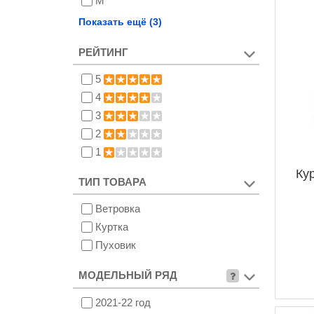
M
L
Показать ещё (3)
XL
РЕЙТИНГ
XXL
5
4
3
2
1
Кур
ТИП ТОВАРА
Ветровка
Куртка
Пуховик
МОДЕЛЬНЫЙ РЯД
2021-22 год