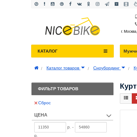
г. Москва
КАТАЛОГ
Мужч
Каталог товаров
Сноубординг
К
Курт
ФИЛЬТР ТОВАРОВ
Сброс
ЦЕНА
р. -
р.