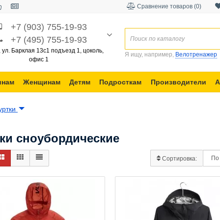
Сравнение товаров (0)
+7 (903) 755-19-93
+7 (495) 755-19-93
, ул. Барклая 13с1 подъезд 1, цоколь,
Я ищу, например,
Велотренажер
офис 1
инам
Женщинам
Детям
Подросткам
Производители
А
уртки
ки сноубордические
Сортировка: