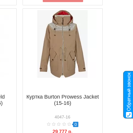
ld
Куртка Burton Prowess Jacket
6)
(15-16)
4047-16
0
29 777 р.