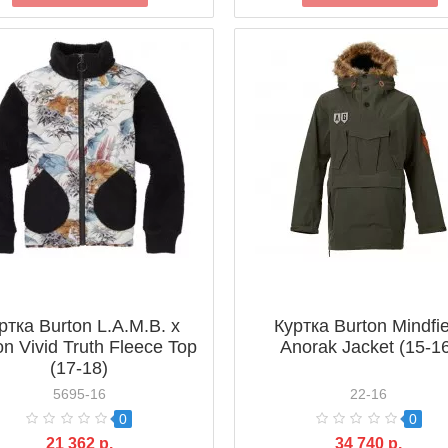
ртка Burton L.A.M.B. x
Куртка Burton Mindfie
on Vivid Truth Fleece Top
Anorak Jacket (15-1
(17-18)
5695-16
22-16
0
0
21 362 р.
34 740 р.