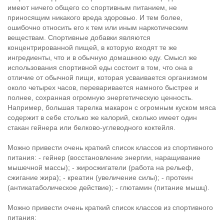
имеют ничего общего со спортивным питанием, не
приносящим никакого вреда здоровью. И тем более,
ошибочно относить его к тем или иным наркотическим
веществам. Спортивные добавки являются
концентрированной пищей, в которую входят те же
ингредиенты, что и в обычную домашнюю еду. Смысл же
использования спортивной еды состоит в том, что она в
отличие от обычной пищи, которая усваивается организмом
около четырех часов, переваривается намного быстрее и
полнее, сохранная огромную энергетическую ценность.
Например, большая тарелка макарон с огромным куском мяса
содержит в себе столько же калорий, сколько имеет один
стакан гейнера или белково-углеводного коктейля.
Можно привести очень краткий список классов из спортивного
питания: - гейнер (восстановление энергии, наращивание
мышечной массы); - жиросжигатели (работа на рельеф,
сжигание жира); - креатин (увеличение силы); - протеин
(антикатаболическое действие); - глютамин (питание мышц).
Можно привести очень краткий список классов из спортивного
питания: