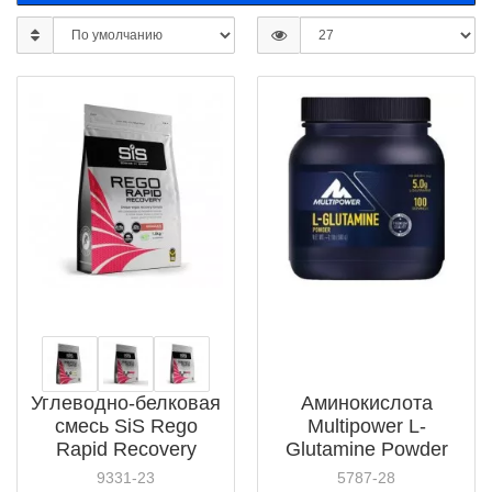
Углеводно-белковая
Аминокислота
смесь SiS Rego
Multipower L-
Rapid Recovery
Glutamine Powder
(5025324012)
(12981)
9331-23
5787-28