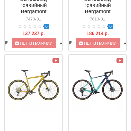
гравийный
гравийный
Bergamont
Bergamont
Grandurance 4 (2021)
Grandurance 6 FMN
7479-01
7813-01
(2021)
0
0
137 237 р.
186 214 р.
НЕТ В НАЛИЧИИ
НЕТ В НАЛИЧИИ