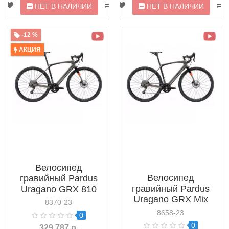
НЕТ В НАЛИЧИИ
НЕТ В НАЛИЧИИ
-12 %
АКЦИЯ
Велосипед
Велосипед
гравийный Pardus
гравийный Pardus
Uragano GRX 810
Uragano GRX Mix
(2022)
8370-23
(2022)
8658-23
0
0
329 787 р.