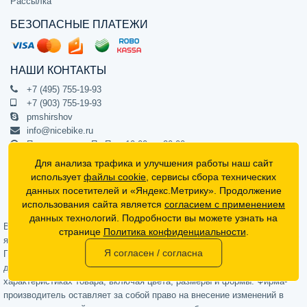
Рассылка
БЕЗОПАСНЫЕ ПЛАТЕЖИ
НАШИ КОНТАКТЫ
+7 (495) 755-19-93
+7 (903) 755-19-93
pmshirshov
info@nicebike.ru
Прием звонков Пн-Пт с 10:00 до 20:00
ПВЗ Пн-Пт с 10:00 до 20:00
Для анализа трафика и улучшения работы наш сайт
г. Москва, ул. Барклая 13с1
использует
файлы cookie
, сервисы сбора технических
подъезд 1, цокольный этаж, офис 1
данных посетителей и «Яндекс.Метрику». Продолжение
использования сайта является
согласием с применением
Официальный интернет-магазин NiceBike © 2012 - 2026
данных технологий. Подробности вы можете узнать на
Вся информация на сайте носит ознакомительный характер, не
странице
Политика конфиденциальности
.
является публичной офертой (определяемой положениями Статьи 437
Я согласен / согласна
Гражданского кодекса РФ) и не может в полной мере передавать
достоверную информацию о свойствах, комплектации и
характеристиках товара, включая цвета, размеры и формы. Фирма-
производитель оставляет за собой право на внесение изменений в