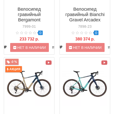
Велосипед
Велосипед
гравийный
гравийный Bianchi
Bergamont
Gravel Arcadex
Grandurance 8 (2021)
GRX600 (2021)
7999-01
7898-23
0
0
233 732 р.
380 374 р.
НЕТ В НАЛИЧИИ
НЕТ В НАЛИЧИИ
-0 %
АКЦИЯ