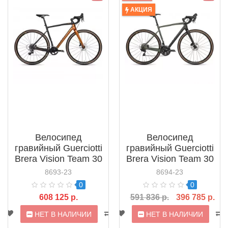
АКЦИЯ
Велосипед
Велосипед
гравийный Guerciotti
гравийный Guerciotti
Brera Vision Team 30
Brera Vision Team 30
GRX812 Disc (2023)
Rival Disc (2023)
8693-23
8694-23
0
0
608 125 р.
591 836 р.
396 785 р.
НЕТ В НАЛИЧИИ
НЕТ В НАЛИЧИИ