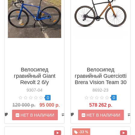
Велосипед
Велосипед
гравийный Giant
гравийный Guerciotti
Revolt 2 б/у
Brera Vision Team 30
GRX810 Disc (2023)
9307-04
8692-23
0
0
120 000 р.
95 000 р.
578 262 р.
НЕТ В НАЛИЧИИ
НЕТ В НАЛИЧИИ
-33 %