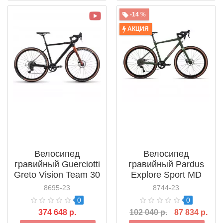
-14 %
АКЦИЯ
Велосипед
Велосипед
гравийный Guerciotti
гравийный Pardus
Greto Vision Team 30
Explore Sport MD
Rival Disc (2023)
Sora (2023)
8695-23
8744-23
0
0
374 648 р.
102 040 р.
87 834 р.