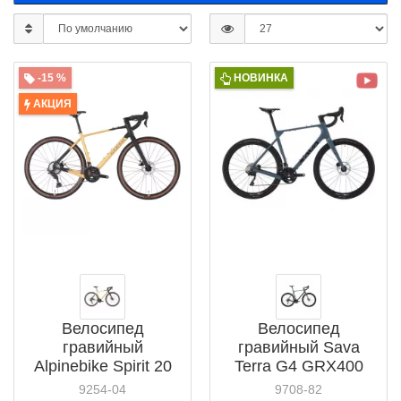
-15 %
НОВИНКА
АКЦИЯ
Велосипед
Велосипед
гравийный
гравийный Sava
Alpinebike Spirit 20
Terra G4 GRX400
(2025)
9254-04
9708-82