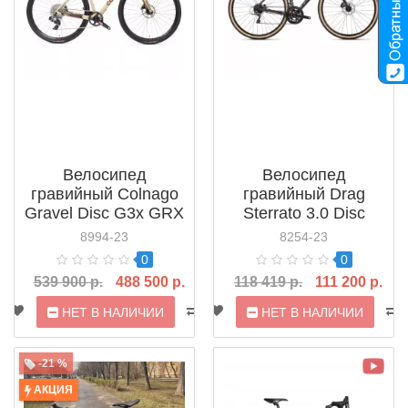
Велосипед
Велосипед
гравийный Colnago
гравийный Drag
Gravel Disc G3x GRX
Sterrato 3.0 Disc
822 12V RR900
Claris (2022)
8994-23
8254-23
(2024)
0
0
539 900 р.
488 500 р.
118 419 р.
111 200 р.
НЕТ В НАЛИЧИИ
НЕТ В НАЛИЧИИ
-21 %
АКЦИЯ