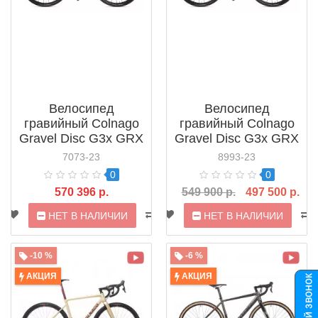
Велосипед
Велосипед
гравийный Colnago
гравийный Colnago
Gravel Disc G3x GRX
Gravel Disc G3x GRX
810 (2021)
820 12V RS370
7073-23
8993-23
(2024)
0
0
570 396 р.
549 900 р.
497 500 р.
НЕТ В НАЛИЧИИ
НЕТ В НАЛИЧИИ
-10 %
-6 %
АКЦИЯ
АКЦИЯ