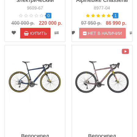
электрический
Alpinebike Chasseral
Orinno Flux G
10 (2024)
9609-67
8977-04
0
1
400 000 р.
220 000 р.
97 950 р.
86 990 р.
КУПИТЬ
НЕТ В НАЛИЧИИ
Велосипед
Велосипед