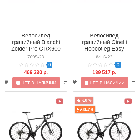
Велосипед
Велосипед
гравийный Bianchi
гравийный Cinelli
Zolder Pro GRX600
Hobootleg Easy
CP Disc (2021)
Travel Sora (2022)
7695-23
8416-23
0
0
469 230 р.
189 517 р.
НЕТ В НАЛИЧИИ
НЕТ В НАЛИЧИИ
-10 %
АКЦИЯ