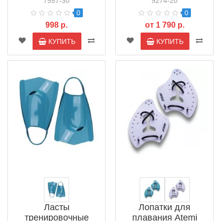
7557-30
9274-20
0
0
998 р.
от 1 790 р.
КУПИТЬ
КУПИТЬ
Ласты
Лопатки для
тренировочные
плавания Atemi