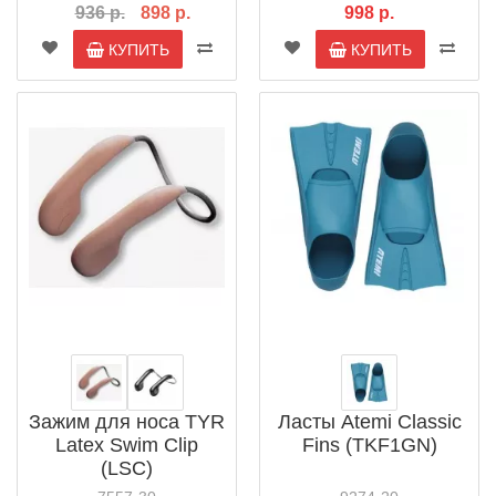
936 р.
898 р.
998 р.
КУПИТЬ
КУПИТЬ
Зажим для носа TYR
Ласты Atemi Classic
Latex Swim Clip
Fins (TKF1GN)
(LSC)