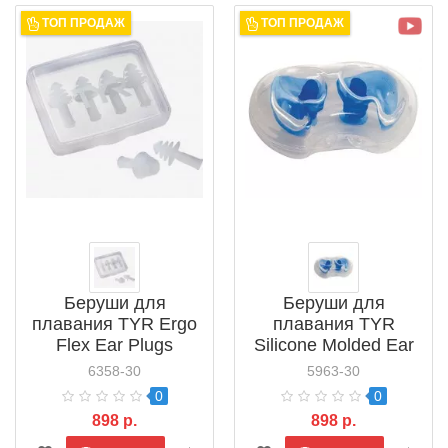
ТОП ПРОДАЖ
ТОП ПРОДАЖ
Беруши для
Беруши для
плавания TYR Ergo
плавания TYR
Flex Ear Plugs
Silicone Molded Ear
(LERFL4PK)
Plugs (LEARS)
6358-30
5963-30
0
0
898 р.
898 р.