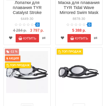
Лопатки для
Маска для плавания
плавания TYR
TYR Tidal Wave
Catalyst Stroke
Mirrored Swim Mask
Training Paddles
(LGSNKM)
6449-30
8878-30
(LCATSTK)
0
0
4 284 р.
3 797 р.
5 388 р.
КУПИТЬ
КУПИТЬ
-11 %
ТОП ПРОДАЖ
АКЦИЯ
ТОП ПРОДАЖ