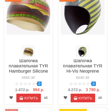
Шапочка
Шапочка
плавательная TYR
плавательная TYR
Hamburger Silicone
Hi-Vis Neoprene
Cap (LCSBRGER)
Swim Cap
6665-30
6645-30
(LTHEL6HV)
0
0
1 472 р.
964 р.
4 272 р.
3 790 р.
КУПИТЬ
КУПИТЬ