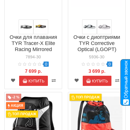
Очки для плавания
Очки с диоптриями
TYR Tracer-X Elite
TYR Corrective
Racing Mirrored
Optical (LGOPT)
(LGTRXELM)
7894-30
5936-30
0
0
7 699 р.
3 699 р.
КУПИТЬ
КУПИТЬ
-2 %
ТОП ПРОДАЖ
АКЦИЯ
ТОП ПРОДАЖ