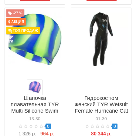
-27 %
АКЦИЯ
ТОП ПРОДАЖ
Шапочка
Гидрокостюм
плавательная TYR
женский TYR Wetsuit
Multi Silicone Swim
Female Hurricane Cat
Cap (LCSM)
5 (HURCVF6A)
13-30
01-30
0
0
1 326 р.
964 р.
80 344 р.