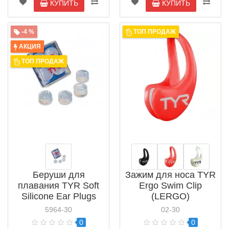
КУПИТЬ
КУПИТЬ
-4 %
ТОП ПРОДАЖ
АКЦИЯ
ТОП ПРОДАЖ
Беруши для
Зажим для носа TYR
плавания TYR Soft
Ergo Swim Clip
Silicone Ear Plugs
(LERGO)
(LEP)
5964-30
02-30
0
0