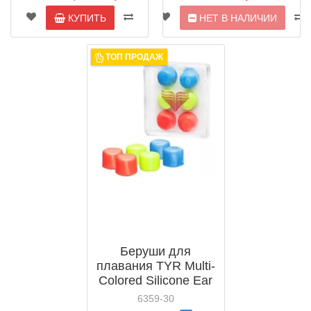
КУПИТЬ
НЕТ В НАЛИЧИИ
ТОП ПРОДАЖ
Беруши для
плавания TYR Multi-
Colored Silicone Ear
Plugs (LEPY)
6359-30