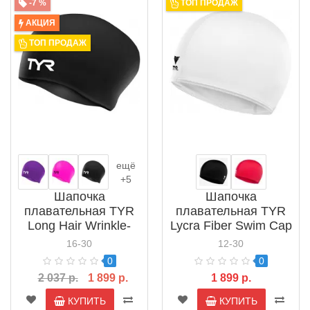
-7 %
ТОП ПРОДАЖ
АКЦИЯ
ТОП ПРОДАЖ
ещё
+5
Шапочка
Шапочка
плавательная TYR
плавательная TYR
Long Hair Wrinkle-
Lycra Fiber Swim Cap
Free Silicone Cap
(LCY)
16-30
12-30
(LCSL)
0
0
2 037 р.
1 899 р.
1 899 р.
КУПИТЬ
КУПИТЬ