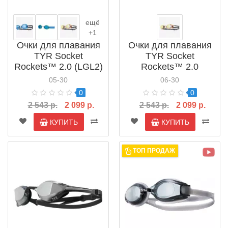
ещё
+1
Очки для плавания
Очки для плавания
TYR Socket
TYR Socket
Rockets™ 2.0 (LGL2)
Rockets™ 2.0
Metallized (LGL2M)
05-30
06-30
0
0
2 543 р.
2 099 р.
2 543 р.
2 099 р.
КУПИТЬ
КУПИТЬ
ТОП ПРОДАЖ