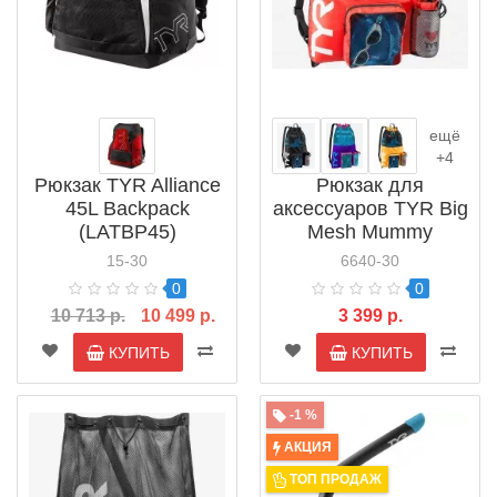
ещё
+4
Рюкзак TYR Alliance
Рюкзак для
45L Backpack
аксессуаров TYR Big
(LATBP45)
Mesh Mummy
Backpack (LBMMB3)
15-30
6640-30
0
0
10 713 р.
10 499 р.
3 399 р.
КУПИТЬ
КУПИТЬ
-1 %
АКЦИЯ
ТОП ПРОДАЖ