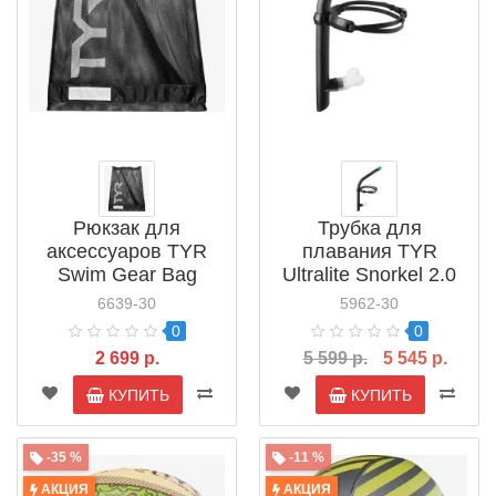
Рюкзак для
Трубка для
аксессуаров TYR
плавания TYR
Swim Gear Bag
Ultralite Snorkel 2.0
(LBD2)
(LSNRKL2)
6639-30
5962-30
0
0
2 699 р.
5 599 р.
5 545 р.
КУПИТЬ
КУПИТЬ
-35 %
-11 %
АКЦИЯ
АКЦИЯ