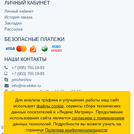
ЛИЧНЫЙ КАБИНЕТ
Личный кабинет
История заказа
Закладки
Рассылка
БЕЗОПАСНЫЕ ПЛАТЕЖИ
НАШИ КОНТАКТЫ
+7 (495) 755-19-93
+7 (903) 755-19-93
pmshirshov
info@nicebike.ru
Прием звонков Пн-Пт с 10:00 до 20:00
ПВЗ Пн-Пт с 10:00 до 20:00
Для анализа трафика и улучшения работы наш сайт
г. Москва, ул. Барклая 13с1
использует
файлы cookie
, сервисы сбора технических
подъезд 1, цокольный этаж, офис 1
данных посетителей и «Яндекс.Метрику». Продолжение
использования сайта является
согласием с применением
Официальный интернет-магазин NiceBike © 2012 - 2026
данных технологий. Подробности вы можете узнать на
Вся информация на сайте носит ознакомительный характер, не
странице
Политика конфиденциальности
.
является публичной офертой (определяемой положениями Статьи 437