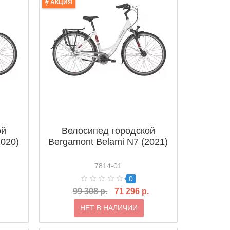
АКЦИЯ
ой
Велосипед городской
2020)
Bergamont Belami N7 (2021)
7814-01
0
99 308 р.
71 296 р.
НЕТ В НАЛИЧИИ