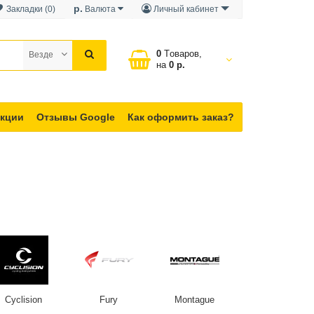
р.
Закладки (0)
Валюта
Личный кабинет
0
Tоваров,
Везде
на
0 р.
кции
Отзывы Google
Как оформить заказ?
Cyclision
Fury
Montague