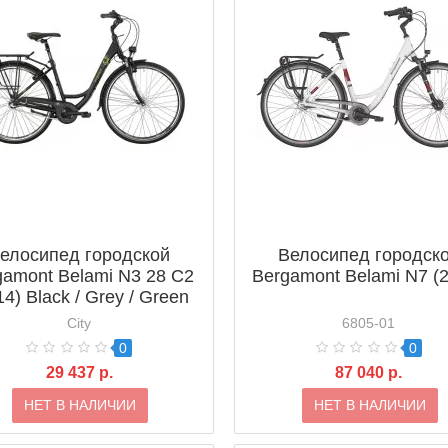
елосипед городской
Велосипед городск
gamont Belami N3 28 C2
Bergamont Belami N7 (
14) Black / Grey / Green
(Shiny)
City
6805-01
0
0
29 437 р.
87 040 р.
НЕТ В НАЛИЧИИ
НЕТ В НАЛИЧИИ