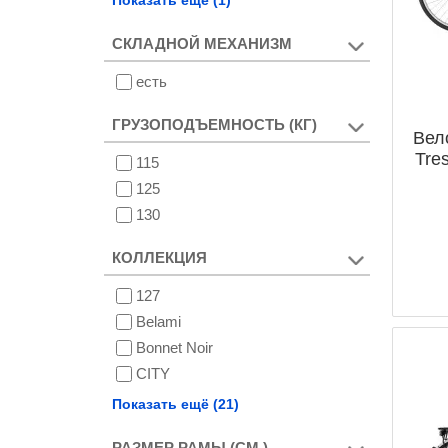
СКЛАДНОЙ МЕХАНИЗМ
есть
ГРУЗОПОДЪЕМНОСТЬ (КГ)
Вел
Tres
115
125
130
КОЛЛЕКЦИЯ
127
Belami
Bonnet Noir
CITY
City Line Classic
Показать ещё (21)
City
РАЗМЕР РАМЫ (СМ.)