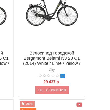
ой
Велосипед городской
6 C1
Bergamont Belami N3 28 C1
low /
(2014) White / Lime / Yellow /
Green (Shiny)
City
0
29 437 р.
НЕТ В НАЛИЧИИ
-28 %