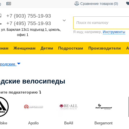
Сравнение товаров (0)
+7 (903) 755-19-93
+7 (495) 755-19-93
, ул. Барклая 13с1 подъезд 1, цоколь,
Я ищу, например,
Инструменты
офис 1
инам
Женщинам
Детям
Подросткам
Производители
А
ородские
одские велосипеды
ите подкатегорию
ebike
Apollo
BeAll
Bergamont