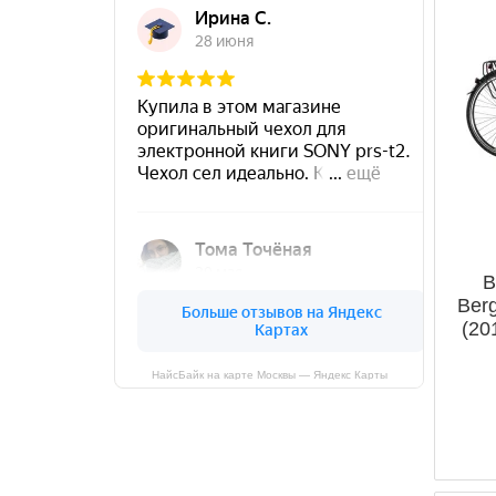
В
Ber
(20
НайсБайк на карте Москвы — Яндекс Карты