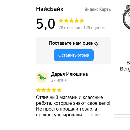
49
Сity
50
51
52
53
54
55
56
58
В
Ber
60
61
64