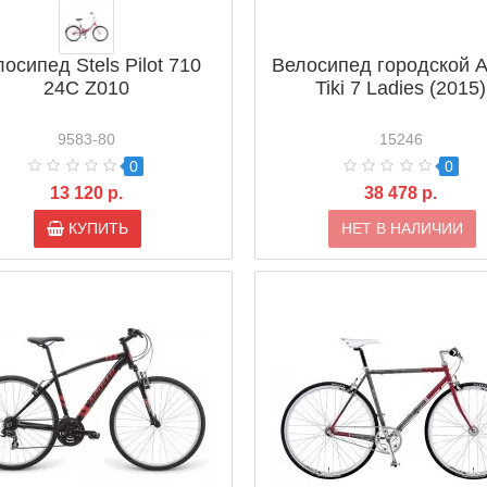
осипед Stels Pilot 710
Велосипед городской A
24C Z010
Tiki 7 Ladies (2015)
9583-80
15246
0
0
13 120 р.
38 478 р.
КУПИТЬ
НЕТ В НАЛИЧИИ