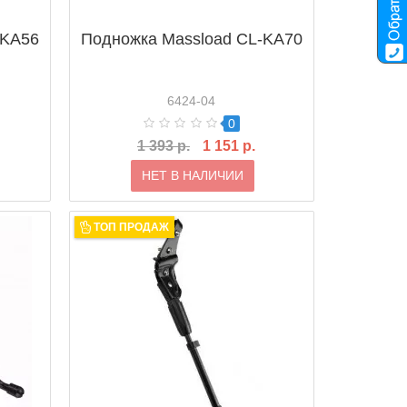
-KA56
Подножка Massload CL-KA70
6424-04
0
1 393 р.
1 151 р.
НЕТ В НАЛИЧИИ
ТОП ПРОДАЖ