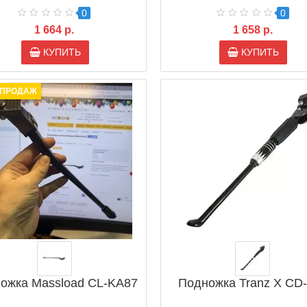
0
0
1 664 р.
1 658 р.
КУПИТЬ
КУПИТЬ
 ПРОДАЖ
ожка Massload CL-KA87
Подножка Tranz X CD