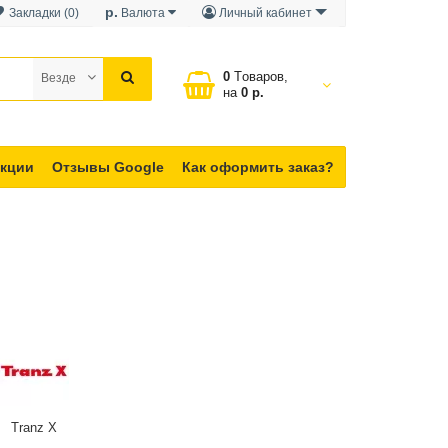
р.
Закладки (0)
Валюта
Личный кабинет
0
Tоваров,
Везде
на
0 р.
кции
Отзывы Google
Как оформить заказ?
Tranz X