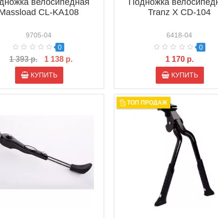
дножка велосипедная
Подножка велосипед
Massload CL-KA108
Tranz X CD-104
9705-04
6418-04
0
0
1 393 р.
1 138 р.
1 170 р.
КУПИТЬ
КУПИТЬ
ТОП ПРОДАЖ