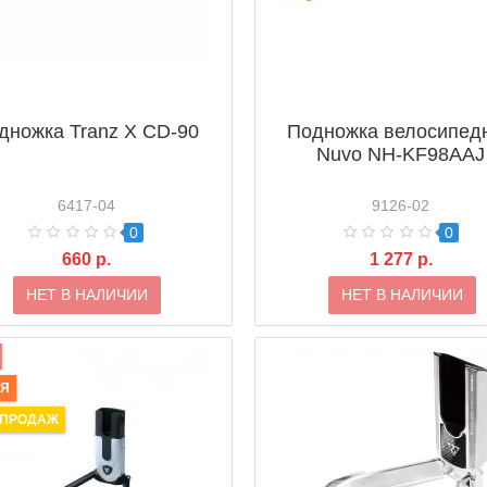
дножка Tranz X CD-90
Подножка велосипед
Nuvo NH-KF98AAJ
6417-04
9126-02
0
0
660 р.
1 277 р.
НЕТ В НАЛИЧИИ
НЕТ В НАЛИЧИИ
ИЯ
 ПРОДАЖ