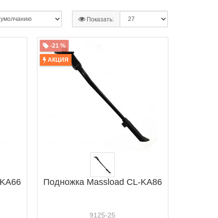
Показать:
-21 %
АКЦИЯ
-KA66
Подножка Massload CL-KA86
9125-25