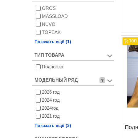
GROS
MASSLOAD
NUVO
TOPEAK
TRANZ X
ТОП
Показать ещё (1)
ТИП ТОВАРА
Подножка
МОДЕЛЬНЫЙ РЯД
2026 год
2024 год
2024год
2021 год
2020 год
Показать ещё (3)
Подн
2019 год