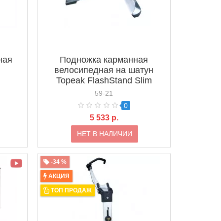
ная
Подножка карманная
велосипедная на шатун
Topeak FlashStand Slim
(TW011)
59-21
0
5 533 р.
НЕТ В НАЛИЧИИ
-34 %
АКЦИЯ
ТОП ПРОДАЖ