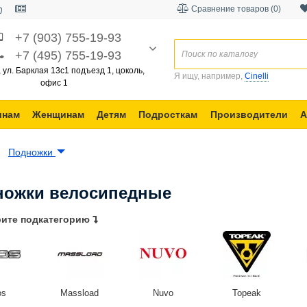
Сравнение товаров (0)
+7 (903) 755-19-93
+7 (495) 755-19-93
, ул. Барклая 13с1 подъезд 1, цоколь,
Я ищу, например,
Cinelli
офис 1
инам
Женщинам
Детям
Подросткам
Производители
А
Подножки
ножки велосипедные
ите подкатегорию
os
Massload
Nuvo
Topeak