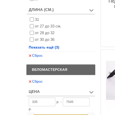
По
ДЛИНА (СМ.)
31
от 27 до 33 см.
от 28 до 32
от 30 до 36
от 30 до 36.5
Показать ещё (3)
от 31 до 34
Сброс
от 31 до 35
ВЕЛОМАСТЕРСКАЯ
Сброс
ЦЕНА
р. -
р.