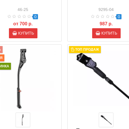
46-25
9295-04
0
0
от 700 р.
987 р.
КУПИТЬ
КУПИТЬ
%
ТОП ПРОДАЖ
ИЯ
ИНКА