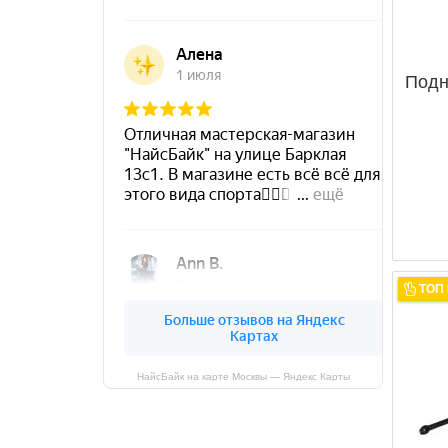
Подн
ТОП
НайсБайк на карте Москвы — Яндекс Карты