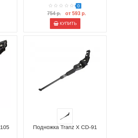
0
754 р.
от 593 р.
КУПИТЬ
-105
Подножка Tranz X CD-91