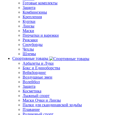
Готовые комплекты
Защита
Комбинезоны
Крепления
Куртки
Линзы
Маски
Перчатки и варежки
Рюкзаки
Сноуборды
Чехлы
Шлемы
Спортивные товары
Арбалеты и Луки
Бокс и Единоборства
Вейкбординг
Воздушные змеи
Волейбол
Защита
Косметика
Лыжный спорт
Маски Очки и Линзы
Палки для скандинавской ходьбы
Плавание
Роликовый спорт