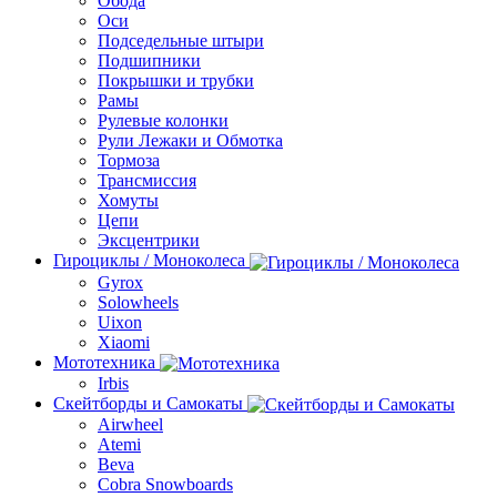
Обода
Оси
Подседельные штыри
Подшипники
Покрышки и трубки
Рамы
Рулевые колонки
Рули Лежаки и Обмотка
Тормоза
Трансмиcсия
Хомуты
Цепи
Эксцентрики
Гироциклы / Моноколеса
Gyrox
Solowheels
Uixon
Xiaomi
Мототехника
Irbis
Скейтборды и Самокаты
Airwheel
Atemi
Beva
Cobra Snowboards