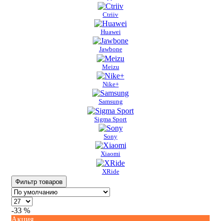
Ctriiv
Huawei
Jawbone
Meizu
Nike+
Samsung
Sigma Sport
Sony
Xiaomi
XRide
Фильтр товаров
-33 %
Акция