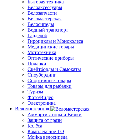
Бытовая техника
Велоаксессуары
Велозапчасти
Веломастерская
Велосипеды
Водный транспорт
Гардероб
Гироциклы и Моноколеса
Медицинские товары
Мототехника
Оптические приборы
Подарки
Скейтборды и Самокаты
Сноубординг
Спортивные товары
Товары для рыбалки
Туризм
Фото/Видео
Электроника
Веломастерская
Аммортизаторы и Вилки
Защита от грязи
Колёса
Комплексное ТО
Мойка велосипеда