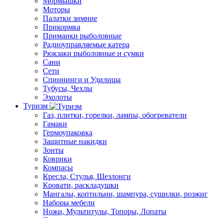
Мормышки
Моторы
Палатки зимние
Прикормка
Приманки рыболовные
Радиоуправляемые катера
Рюкзаки рыболовные и сумки
Сани
Сети
Спиннинги и Удилища
Тубусы, Чехлы
Эхолоты
Туризм
Газ, плитки, горелки, лампы, обогреватели
Гамаки
Гермоупаковка
Защитные накидки
Зонты
Коврики
Компасы
Кресла, Стулья, Шезлонги
Кровати, раскладушки
Мангалы, коптильни, шампура, сушилки, розжиг
Наборы мебели
Ножи, Мультитулы, Топоры, Лопаты