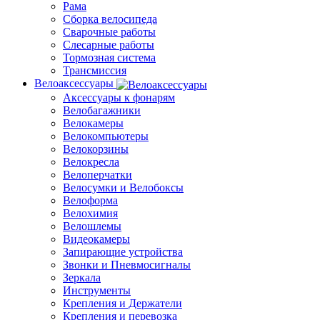
Рама
Сборка велосипеда
Сварочные работы
Слесарные работы
Тормозная система
Трансмиссия
Велоаксессуары
Аксессуары к фонарям
Велобагажники
Велокамеры
Велокомпьютеры
Велокорзины
Велокресла
Велоперчатки
Велосумки и Велобоксы
Велоформа
Велохимия
Велошлемы
Видеокамеры
Запирающие устройства
Звонки и Пневмосигналы
Зеркала
Инструменты
Крепления и Держатели
Крепления и перевозка