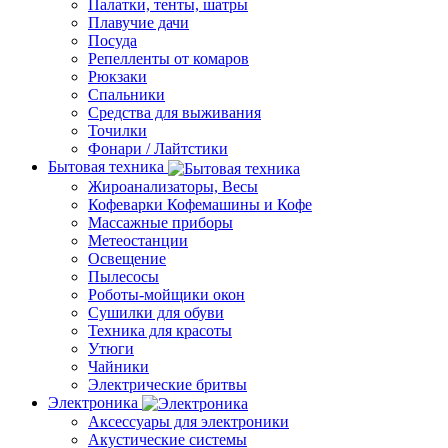
Палатки, тенты, шатры
Плавучие дачи
Посуда
Репелленты от комаров
Рюкзаки
Спальники
Средства для выживания
Точилки
Фонари / Лайтстики
Бытовая техника
Жироанализаторы, Весы
Кофеварки Кофемашины и Кофе
Массажные приборы
Метеостанции
Освещение
Пылесосы
Роботы-мойщики окон
Сушилки для обуви
Техника для красоты
Утюги
Чайники
Электрические бритвы
Электроника
Аксессуары для электроники
Акустические системы