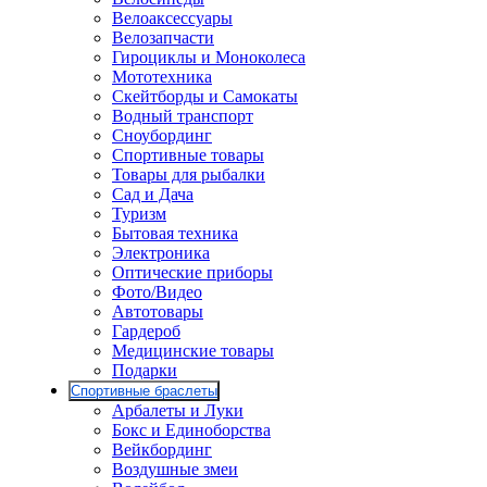
Велоаксессуары
Велозапчасти
Гироциклы и Моноколеса
Мототехника
Скейтборды и Самокаты
Водный транспорт
Сноубординг
Спортивные товары
Товары для рыбалки
Сад и Дача
Туризм
Бытовая техника
Электроника
Оптические приборы
Фото/Видео
Автотовары
Гардероб
Медицинские товары
Подарки
Спортивные браслеты
Арбалеты и Луки
Бокс и Единоборства
Вейкбординг
Воздушные змеи