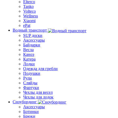
Elterco
Tanko
Volteco
Wellness
Xiaomi
ePat
Водный транспорт
SUP доски
Аксессуары
Байдарки
Весла
Каноэ
Катера
Лодки
Одежда для гребли
Подушки
Рули
Сляйды
Фартуки
Чехлы для весел
Чехлы для лодок
Сноубординг
Аксессуары
Ботинки
Брюки