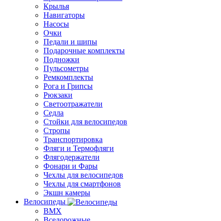
Крылья
Навигаторы
Насосы
Очки
Педали и шипы
Подарочные комплекты
Подножки
Пульсометры
Ремкомплекты
Рога и Грипсы
Рюкзаки
Светоотражатели
Седла
Стойки для велосипедов
Стропы
Транспортировка
Фляги и Термофляги
Флягодержатели
Фонари и Фары
Чехлы для велосипедов
Чехлы для смартфонов
Экшн камеры
Велосипеды
BMX
Вседорожные