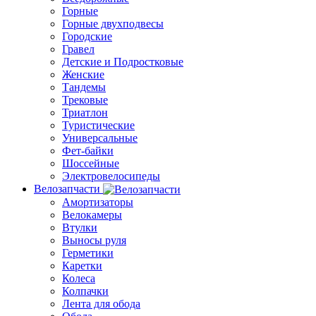
Горные
Горные двухподвесы
Городские
Гравел
Детские и Подростковые
Женские
Тандемы
Трековые
Триатлон
Туристические
Универсальные
Фет-байки
Шоссейные
Электровелосипеды
Велозапчасти
Амортизаторы
Велокамеры
Втулки
Выносы руля
Герметики
Каретки
Колеса
Колпачки
Лента для обода