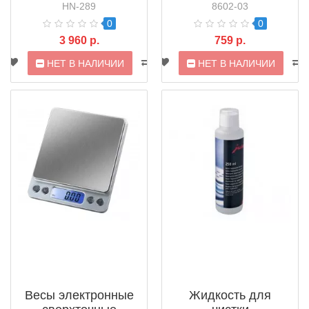
Scale MH-Series
HN-289
8602-03
0
0
3 960 р.
759 р.
НЕТ В НАЛИЧИИ
НЕТ В НАЛИЧИИ
Весы электронные
Жидкость для