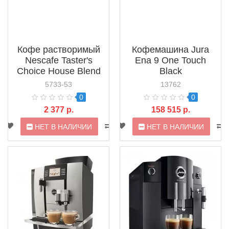
Кофе растворимый
Кофемашина Jura
Nescafe Taster's
Ena 9 One Touch
Choice House Blend
Black
5733-53
13762
0
0
2 377 р.
158 515 р.
НЕТ В НАЛИЧИИ
НЕТ В НАЛИЧИИ