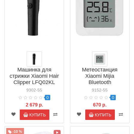
Машинка для
Метеостанция
стрижки Xiaomi Hair
Xiaomi Mijia
Clipper LFQ02KL
Bluetooth
(BHR4832CN)
Hygrothermograph 2
9302-55
9152-55
LYWSD03MMC
0
0
(NUN4106CN)
2 679 р.
670 р.
КУПИТЬ
КУПИТЬ
-10 %