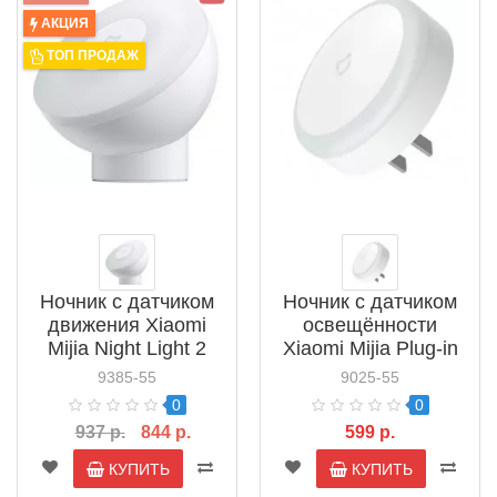
АКЦИЯ
ТОП ПРОДАЖ
Ночник с датчиком
Ночник с датчиком
движения Xiaomi
освещённости
Mijia Night Light 2
Xiaomi Mijia Plug-in
MJYD02YL
Night Light
9385-55
9025-55
(MUE4114CN)
MJYD04YL
0
0
(MUE4123CN)
937 р.
844 р.
599 р.
КУПИТЬ
КУПИТЬ