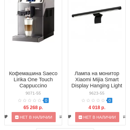
Кофемашина Saeco
Лампа на монитор
Lirika One Touch
Xiaomi Mijia Smart
Cappuccino
Display Hanging Light
RI9851/01
1S BHR5259CN
9071-55
9623-55
(MJGJD02YL)
0
0
65 268 р.
4 018 р.
НЕТ В НАЛИЧИИ
НЕТ В НАЛИЧИИ