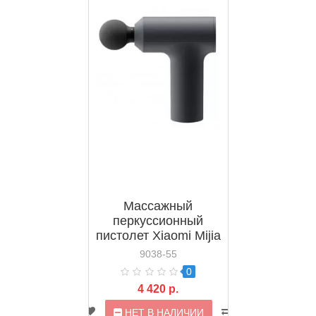
Массажный
перкуссионный
пистолет Xiaomi Mijia
Massage Gun Mini
9038-55
2C (MJJMQ03YM)
0
4 420 р.
НЕТ В НАЛИЧИИ