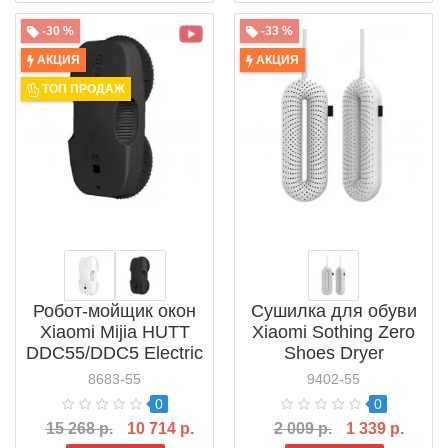
-30 %
-33 %
АКЦИЯ
АКЦИЯ
ТОП ПРОДАЖ
Робот-мойщик окон
Сушилка для обуви
Xiaomi Mijia HUTT
Xiaomi Sothing Zero
DDC55/DDC5 Electric
Shoes Dryer
Window Cleaner
(3050280)
8683-55
9402-55
Robot
0
0
15 268 р.
10 714 р.
2 009 р.
1 339 р.