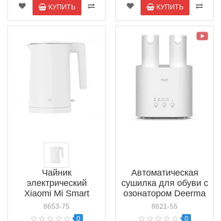
КУПИТЬ
КУПИТЬ
Чайник
Автоматическая
электрический
сушилка для обуви с
Xiaomi Mi Smart
озонатором Deerma
Kettle 2 BHR5927EU
HX10 (Xiaomi Youpin)
8653-75
8621-55
(MJDSH04YM)
0
0