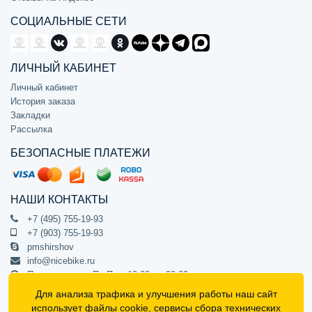
СОЦИАЛЬНЫЕ СЕТИ
ЛИЧНЫЙ КАБИНЕТ
Личный кабинет
История заказа
Закладки
Рассылка
БЕЗОПАСНЫЕ ПЛАТЕЖИ
НАШИ КОНТАКТЫ
+7 (495) 755-19-93
+7 (903) 755-19-93
pmshirshov
info@nicebike.ru
Прием звонков Пн-Пт с 10:00 до 20:00
ПВЗ Пн-Пт с 10:00 до 20:00
Для анализа трафика и улучшения работы наш сайт
г. Москва, ул. Барклая 13с1
использует
файлы cookie
, сервисы сбора технических