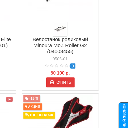
Elite
Велостанок роликовый
501)
Minoura MoZ Roller G2
(04003455)
9506-01
0
50 100 р.
КУПИТЬ
-19 %
АКЦИЯ
ТОП ПРОДАЖ