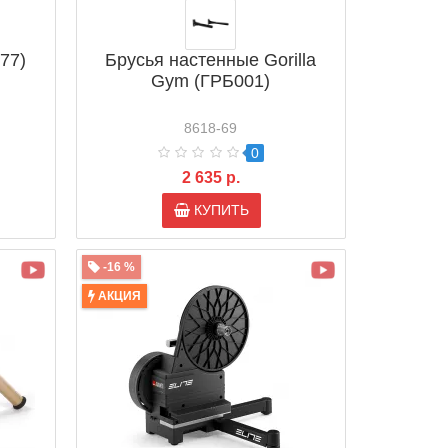
77)
Брусья настенные Gorilla
Gym (ГРБ001)
8618-69
0
2 635 р.
КУПИТЬ
-16 %
АКЦИЯ