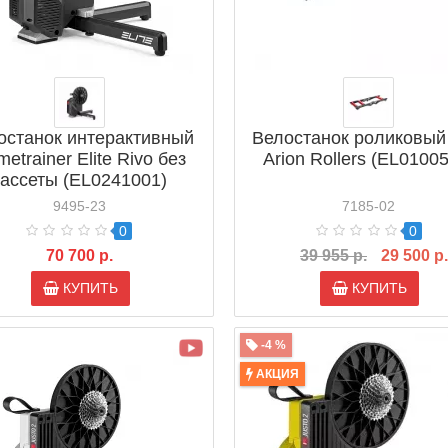
останок интерактивный
Велостанок роликовый 
etrainer Elite Rivo без
Arion Rollers (EL0100
кассеты (EL0241001)
9495-23
7185-02
0
0
70 700 р.
39 955 р.
29 500 р.
КУПИТЬ
КУПИТЬ
-4 %
АКЦИЯ