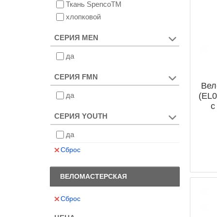
Ткань SpencoTM
хлопковой
СЕРИЯ MEN
да
СЕРИЯ FMN
Вел
да
(EL0
с
к
СЕРИЯ YOUTH
да
Сброс
ВЕЛОМАСТЕРСКАЯ
Сброс