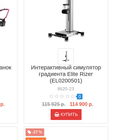
анок
Интерактивный симулятор
градиента Elite Rizer
(EL0200501)
8620-23
0
 р.
115 925 р.
114 900 р.
КУПИТЬ
-27 %