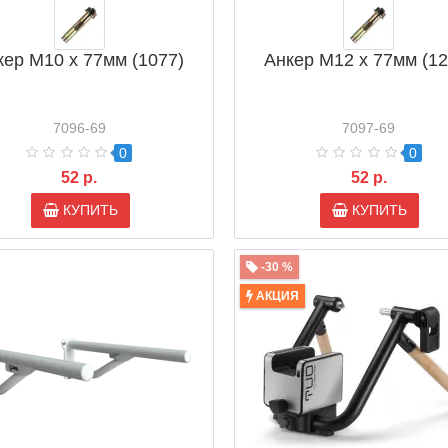
кер M10 х 77мм (1077)
Анкер M12 х 77мм (12
7096-69
7097-69
0
0
52 р.
52 р.
КУПИТЬ
КУПИТЬ
-30 %
АКЦИЯ