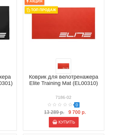
АКЦИЯ
ТОП ПРОДАЖ
жера
Коврик для велотренажера
90301)
Elite Training Mat (EL00310)
7186-02
0
13 289 р.
9 700 р.
КУПИТЬ