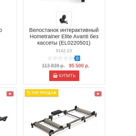
o
Велостанок интерактивный
Hometrainer Elite Avanti без
кассеты (EL0220501)
9142-23
0
113 839 р.
95 500 р.
КУПИТЬ
ТОП ПРОДАЖ