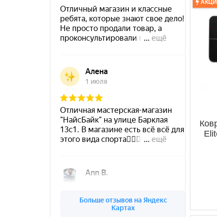
АКЦ
Ков
Eli