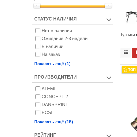
СТАТУС НАЛИЧИЯ
Нет в наличии
Турники 
Ожидание 2-3 недели
В наличии
На заказ
Снят с производства
Показать ещё (1)
ТОП
ПРОИЗВОДИТЕЛИ
ATEMI
CONCEPT 2
DANSPRINT
ECSI
ELITE
Показать ещё (15)
FEEDBACK
РЕЙТИНГ
GALAFIT