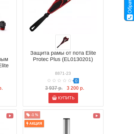
Защита рамы от пота Elite
мым
Protec Plus (EL0130201)
lite
on
8871-23
0
р.
3 937 р.
3 200 р.
КУПИТЬ
-1 %
АКЦИЯ