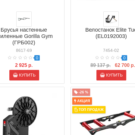
Брусья настенные
Велостанок Elite Tu
силенные Gorilla Gym
(EL0192003)
(ГРБ002)
8617-69
7454-02
0
0
2 925 р.
89 137 р.
62 700 р.
КУПИТЬ
КУПИТЬ
-26 %
АКЦИЯ
ТОП ПРОДАЖ