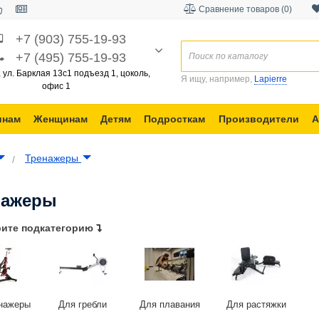
Сравнение товаров (0)
+7 (903) 755-19-93
+7 (495) 755-19-93
, ул. Барклая 13с1 подъезд 1, цоколь,
Я ищу, например,
Lapierre
офис 1
инам
Женщинам
Детям
Подросткам
Производители
А
Тренажеры
нажеры
ите подкатегорию
нажеры
Для гребли
Для плавания
Для растяжки