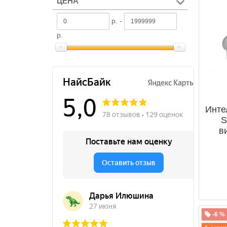
ЦЕНА
р. -
р.
Инте
S
в
-6 %