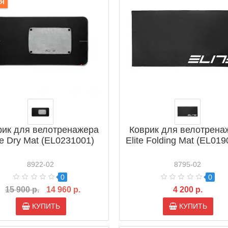
ИЯ
рик для велотренажера
Коврик для велотрена
te Dry Mat (EL0231001)
Elite Folding Mat (EL01
8922-02
8795-02
0
0
15 900 р.
14 960 р.
4 200 р.
КУПИТЬ
КУПИТЬ