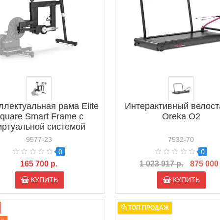
ллектуальная рама Elite
Интерактивный велост
quare Smart Frame с
Oreka O2
иртуальной системой
(EL0234001)
9577-23
7532-70
0
0
165 700 р.
1 023 917 р.
875 000
КУПИТЬ
КУПИТЬ
ТОП ПРОДАЖ