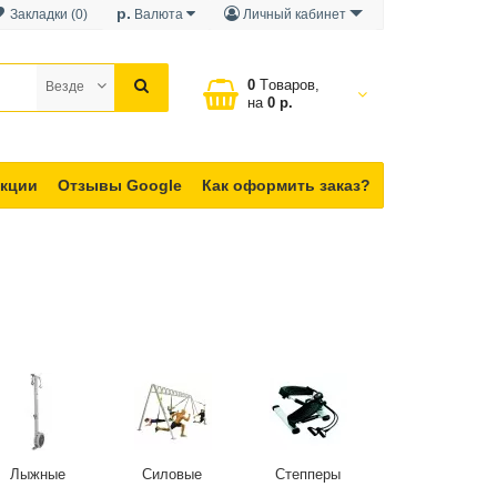
р.
Закладки (0)
Валюта
Личный кабинет
0
Tоваров,
Везде
на
0 р.
кции
Отзывы Google
Как оформить заказ?
Лыжные
Силовые
Степперы