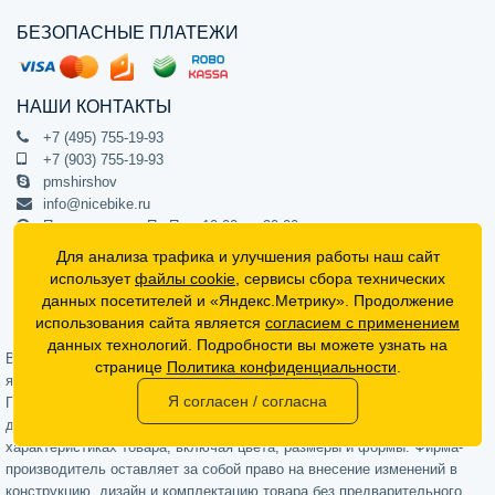
БЕЗОПАСНЫЕ ПЛАТЕЖИ
НАШИ КОНТАКТЫ
+7 (495) 755-19-93
+7 (903) 755-19-93
pmshirshov
info@nicebike.ru
Прием звонков Пн-Пт с 10:00 до 20:00
ПВЗ Пн-Пт с 10:00 до 20:00
Для анализа трафика и улучшения работы наш сайт
г. Москва, ул. Барклая 13с1
использует
файлы cookie
, сервисы сбора технических
подъезд 1, цокольный этаж, офис 1
данных посетителей и «Яндекс.Метрику». Продолжение
использования сайта является
согласием с применением
Официальный интернет-магазин NiceBike © 2012 - 2026
данных технологий. Подробности вы можете узнать на
Вся информация на сайте носит ознакомительный характер, не
странице
Политика конфиденциальности
.
является публичной офертой (определяемой положениями Статьи 437
Я согласен / согласна
Гражданского кодекса РФ) и не может в полной мере передавать
достоверную информацию о свойствах, комплектации и
характеристиках товара, включая цвета, размеры и формы. Фирма-
производитель оставляет за собой право на внесение изменений в
конструкцию, дизайн и комплектацию товара без предварительного