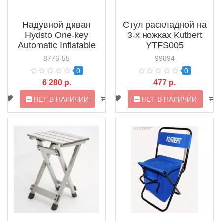
Надувной диван
Стул раскладной на
Hydsto One-key
3-х ножках Kutbert
Automatic Inflatable
YTFS005
Sofa Extended
8776-55
99894
Version (YC-
0
0
CQSF02)
6 280 р.
477 р.
НЕТ В НАЛИЧИИ
НЕТ В НАЛИЧИИ