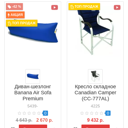
-42 %
ТОП ПРОДАЖ
АКЦИЯ
ТОП ПРОДАЖ
Диван-шезлонг
Кресло складное
Banana Air Sofa
Canadian Camper
Premium
(CC-777AL)
5439-
4225
0
0
4 643 р.
2 670 р.
9 432 р.