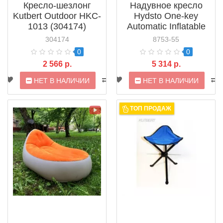
Кресло-шезлонг
Надувное кресло
Kutbert Outdoor HKC-
Hydsto One-key
1013 (304174)
Automatic Inflatable
Sofa (YC-CQSF02)
304174
8753-55
0
0
2 566 р.
5 314 р.
НЕТ В НАЛИЧИИ
НЕТ В НАЛИЧИИ
ТОП ПРОДАЖ