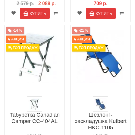
2 579 р.
2 089 р.
709 р.
КУПИТЬ
КУПИТЬ
-14 %
-21 %
АКЦИЯ
АКЦИЯ
ТОП ПРОДАЖ
ТОП ПРОДАЖ
Табуретка Canadian
Шезлонг-
Camper СС-404AL
раскладушка Kutbert
HKC-1105