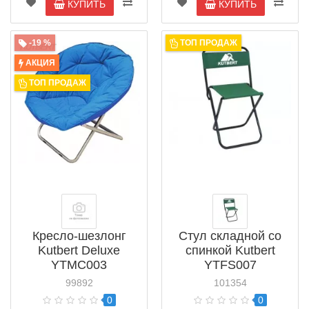
КУПИТЬ
КУПИТЬ
-19 %
ТОП ПРОДАЖ
АКЦИЯ
ТОП ПРОДАЖ
Кресло-шезлонг
Стул складной со
Kutbert Deluxe
спинкой Kutbert
YTMC003
YTFS007
99892
101354
0
0