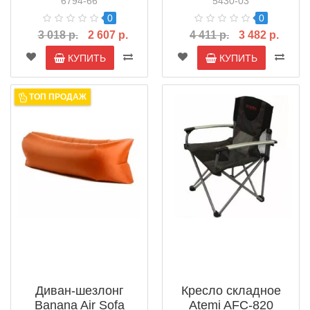
6794-66
5430-03
0
0
3 018 р.
2 607 р.
4 411 р.
3 482 р.
КУПИТЬ
КУПИТЬ
ТОП ПРОДАЖ
Диван-шезлонг
Кресло складное
Banana Air Sofa
Atemi AFC-820