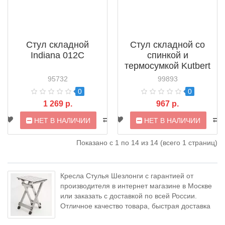
Стул складной
Стул складной со
Indiana 012C
спинкой и
термосумкой Kutbert
YTFS01
95732
99893
0
0
1 269 р.
967 р.
НЕТ В НАЛИЧИИ
НЕТ В НАЛИЧИИ
Показано с 1 по 14 из 14 (всего 1 страниц)
Кресла Стулья Шезлонги с гарантией от
производителя в интернет магазине в Москве
или заказать с доставкой по всей России.
Отличное качество товара, быстрая доставка