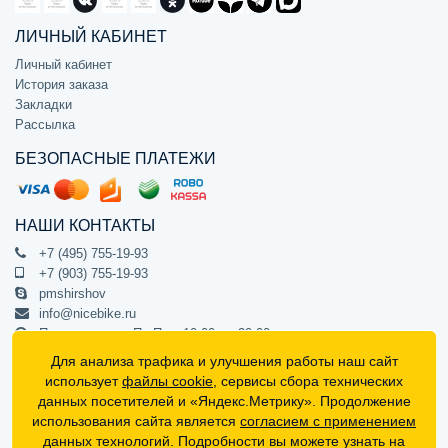
ЛИЧНЫЙ КАБИНЕТ
Личный кабинет
История заказа
Закладки
Рассылка
БЕЗОПАСНЫЕ ПЛАТЕЖИ
НАШИ КОНТАКТЫ
+7 (495) 755-19-93
+7 (903) 755-19-93
pmshirshov
info@nicebike.ru
Прием звонков Пн-Пт с 10:00 до 20:00
ПВЗ Пн-Пт с 10:00 до 20:00
Для анализа трафика и улучшения работы наш сайт
г. Москва, ул. Барклая 13с1
использует
файлы cookie
, сервисы сбора технических
подъезд 1, цокольный этаж, офис 1
данных посетителей и «Яндекс.Метрику». Продолжение
использования сайта является
согласием с применением
Официальный интернет-магазин NiceBike © 2012 - 2026
данных технологий. Подробности вы можете узнать на