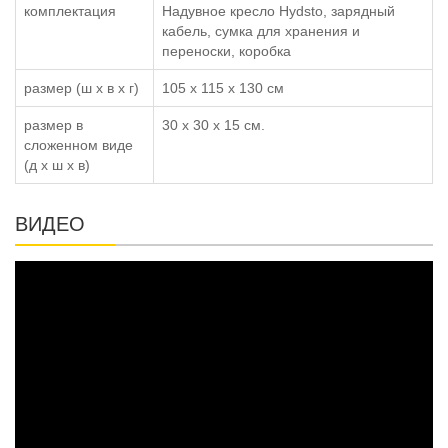
комплектация
Надувное кресло Hydsto, зарядный
кабель, сумка для хранения и
переноски, коробка
размер (ш x в x г)
105 x 115 x 130 см
размер в
30 х 30 х 15 см.
сложенном виде
(д x ш x в)
ВИДЕО