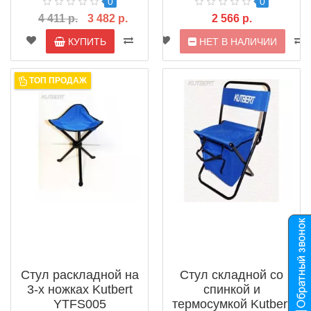
0
0
4 411 р.
3 482 р.
2 566 р.
КУПИТЬ
НЕТ В НАЛИЧИИ
ТОП ПРОДАЖ
Стул раскладной на
Стул складной со
3-х ножках Kutbert
спинкой и
YTFS005
термосумкой Kutbert