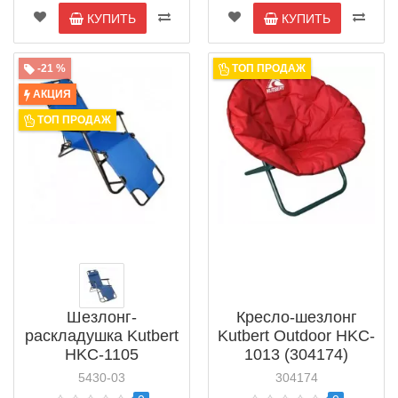
КУПИТЬ
КУПИТЬ
-21 %
ТОП ПРОДАЖ
АКЦИЯ
ТОП ПРОДАЖ
Шезлонг-
Кресло-шезлонг
раскладушка Kutbert
Kutbert Outdoor HKC-
HKC-1105
1013 (304174)
5430-03
304174