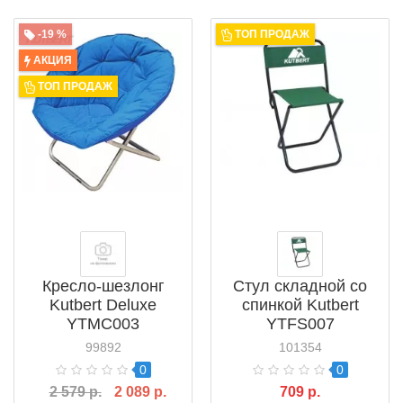
-19 %
ТОП ПРОДАЖ
АКЦИЯ
ТОП ПРОДАЖ
Кресло-шезлонг
Стул складной со
Kutbert Deluxe
спинкой Kutbert
YTMC003
YTFS007
99892
101354
0
0
2 579 р.
2 089 р.
709 р.