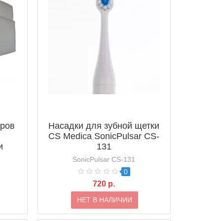
тров
Насадки для зубной щетки
CS Medica SonicPulsar CS-
и
131
SonicPulsar CS-131
0
720 р.
НЕТ В НАЛИЧИИ