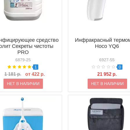
нфицирующее средство
Инфракрасный термо
олит Секреты чистоты
Hoco YQ6
PRO
6879-25
6927-55
1
0
1 181 р.
от 422 р.
21 952 р.
НЕТ В НАЛИЧИИ
НЕТ В НАЛИЧИИ