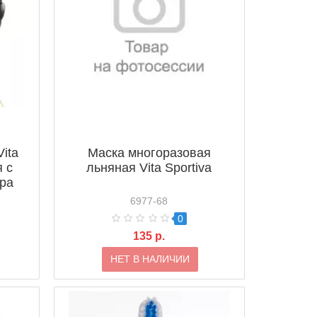
ita
Маска многоразовая
я с
льняная Vita Sportiva
ра
6977-68
0
135 р.
НЕТ В НАЛИЧИИ