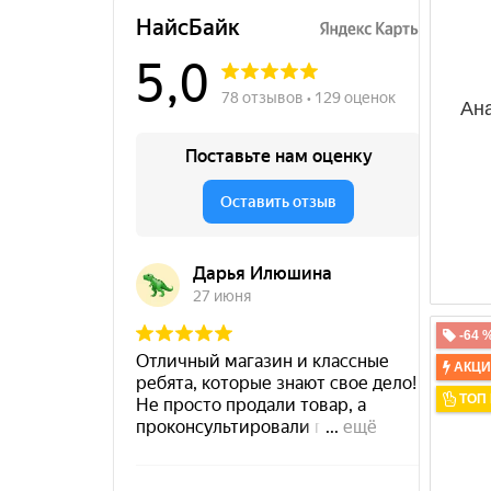
Спортивная заморозка
Термометр
тест-полоски
Ан
Тонометр
Щётка
-64 
АКЦ
ТОП