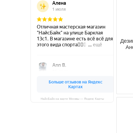
Дези
Ан
НайсБайк на карте Москвы — Яндекс Карты