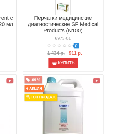
ent с
Перчатки медицинские
20 мл
диагностические SF Medical
Products (N100)
6973-01
0
1 434 р.
911 р.
КУПИТЬ
-69 %
АКЦИЯ
ТОП ПРОДАЖ