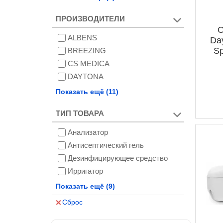
ПРОИЗВОДИТЕЛИ
О
ALBENS
Da
Sp
BREEZING
CS MEDICA
DAYTONA
DR.BEI
Показать ещё (11)
GRENT
ТИП ТОВАРА
HOCO
LACTATE PLUS
Анализатор
MOXY
Антисептический гель
OMRON
Дезинфицирующее средство
RZ MASK
Ирригатор
SF MEDICAL PRODUCTS
Маска многоразовая
Показать ещё (9)
VITA SPORTIVA
Набор сменных фильтров
Сброс
XO SIMPLE IS BEAUTY
Насадки
АНОЛИТ
Перчатки латексные