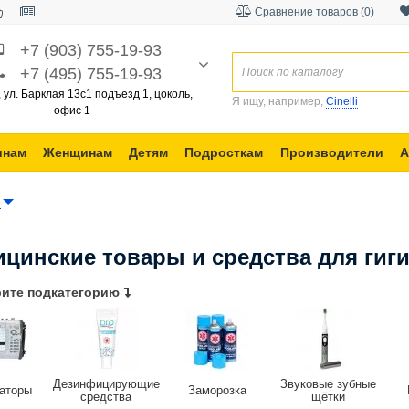
Сравнение товаров (0)
+7 (903) 755-19-93
+7 (495) 755-19-93
, ул. Барклая 13с1 подъезд 1, цоколь,
Я ищу, например,
Cinelli
офис 1
инам
Женщинам
Детям
Подросткам
Производители
А
ы
цинские товары и средства для гиг
ите подкатегорию
Дезинфицирующие
Звуковые зубные
аторы
Заморозка
средства
щётки