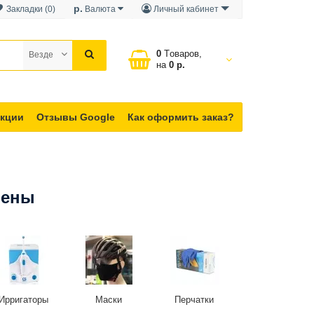
р.
Закладки (0)
Валюта
Личный кабинет
0
Tоваров,
Везде
на
0 р.
кции
Отзывы Google
Как оформить заказ?
иены
Ирригаторы
Маски
Перчатки