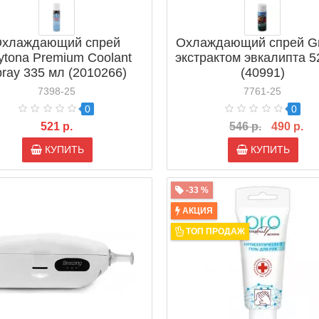
хлаждающий спрей
Охлаждающий спрей Gr
ytona Premium Coolant
экстрактом эвкалипта 5
ray 335 мл (2010266)
(40991)
7398-25
7761-25
0
0
521 р.
546 р.
490 р.
КУПИТЬ
КУПИТЬ
-33 %
АКЦИЯ
ТОП ПРОДАЖ