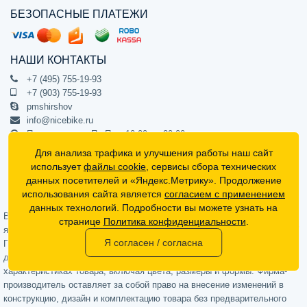
БЕЗОПАСНЫЕ ПЛАТЕЖИ
НАШИ КОНТАКТЫ
+7 (495) 755-19-93
+7 (903) 755-19-93
pmshirshov
info@nicebike.ru
Прием звонков Пн-Пт с 10:00 до 20:00
ПВЗ Пн-Пт с 10:00 до 20:00
Для анализа трафика и улучшения работы наш сайт
г. Москва, ул. Барклая 13с1
использует
файлы cookie
, сервисы сбора технических
подъезд 1, цокольный этаж, офис 1
данных посетителей и «Яндекс.Метрику». Продолжение
использования сайта является
согласием с применением
Официальный интернет-магазин NiceBike © 2012 - 2026
данных технологий. Подробности вы можете узнать на
Вся информация на сайте носит ознакомительный характер, не
странице
Политика конфиденциальности
.
является публичной офертой (определяемой положениями Статьи 437
Я согласен / согласна
Гражданского кодекса РФ) и не может в полной мере передавать
достоверную информацию о свойствах, комплектации и
характеристиках товара, включая цвета, размеры и формы. Фирма-
производитель оставляет за собой право на внесение изменений в
конструкцию, дизайн и комплектацию товара без предварительного