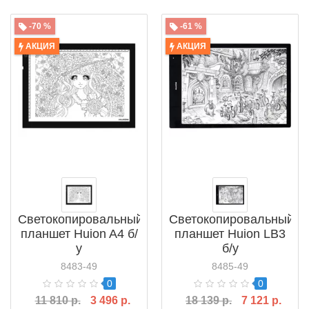
-70 %
-61 %
АКЦИЯ
АКЦИЯ
Светокопировальный
Светокопировальный
планшет Huion A4 б/
планшет Huion LB3
у
б/у
8483-49
8485-49
0
0
11 810 р.
3 496 р.
18 139 р.
7 121 р.