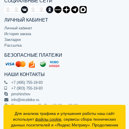
СОЦИАЛЬНЫЕ СЕТИ
ЛИЧНЫЙ КАБИНЕТ
Личный кабинет
История заказа
Закладки
Рассылка
БЕЗОПАСНЫЕ ПЛАТЕЖИ
НАШИ КОНТАКТЫ
+7 (495) 755-19-93
+7 (903) 755-19-93
pmshirshov
info@nicebike.ru
Прием звонков Пн-Пт с 10:00 до 20:00
ПВЗ Пн-Пт с 10:00 до 20:00
Для анализа трафика и улучшения работы наш сайт
г. Москва, ул. Барклая 13с1
использует
файлы cookie
, сервисы сбора технических
подъезд 1, цокольный этаж, офис 1
данных посетителей и «Яндекс.Метрику». Продолжение