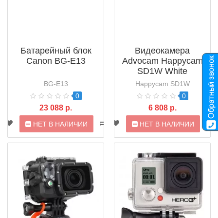
Батарейный блок
Видеокамера
Canon BG-E13
Advocam Happycam
SD1W White
BG-E13
Happycam SD1W
0
0
23 088 р.
6 808 р.
НЕТ В НАЛИЧИИ
НЕТ В НАЛИЧИИ