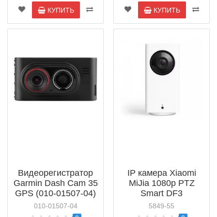
КУПИТЬ
КУПИТЬ
Видеорегистратор
IP камера Xiaomi
Garmin Dash Cam 35
MiJia 1080p PTZ
GPS (010-01507-04)
Smart DF3
(ZRM4040RT)
010-01507-04
5849-55