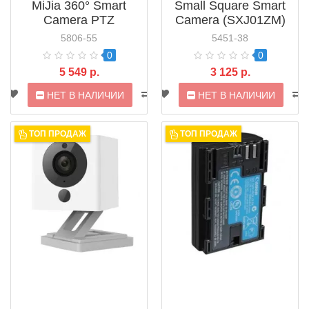
MiJia 360° Smart
Small Square Smart
Camera PTZ
Camera (SXJ01ZM)
(MJSXJ01CM)
5806-55
5451-38
0
0
5 549 р.
3 125 р.
НЕТ В НАЛИЧИИ
НЕТ В НАЛИЧИИ
ТОП ПРОДАЖ
ТОП ПРОДАЖ