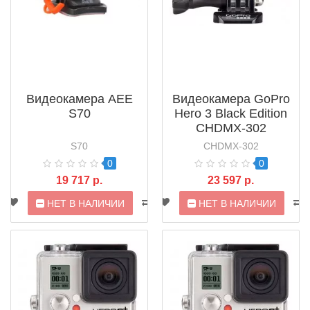
Видеокамера AEE
Видеокамера GoPro
S70
Hero 3 Black Edition
CHDMX-302
Motorsport
S70
CHDMX-302
0
0
19 717 р.
23 597 р.
НЕТ В НАЛИЧИИ
НЕТ В НАЛИЧИИ