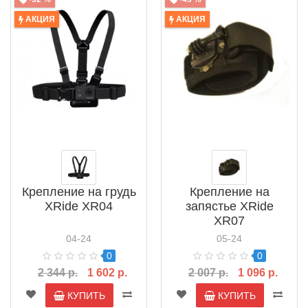
АКЦИЯ
АКЦИЯ
Крепление на грудь
Крепление на
XRide XR04
запястье XRide
XR07
04-24
05-24
0
0
2 344 р.
1 602 р.
2 007 р.
1 096 р.
КУПИТЬ
КУПИТЬ