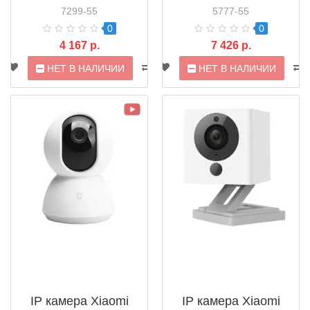
(ZRM4040RT)
(QDJ4005CN)
7299-55
5777-55
0
0
4 167 р.
7 426 р.
НЕТ В НАЛИЧИИ
НЕТ В НАЛИЧИИ
IP камера Xiaomi
IP камера Xiaomi