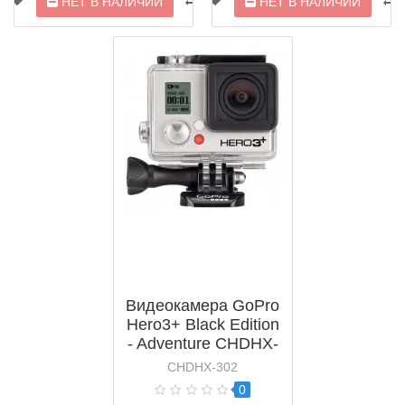
НЕТ В НАЛИЧИИ
НЕТ В НАЛИЧИИ
Видеокамера GoPro
Hero3+ Black Edition
- Adventure CHDHX-
302
CHDHX-302
0