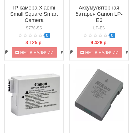
IP камера Xiaomi
Аккумуляторная
Small Square Smart
батарея Canon LP-
Camera
E6
(ZRM4025RT)
5776-55
LP-E6
0
0
3 125 р.
9 428 р.
НЕТ В НАЛИЧИИ
НЕТ В НАЛИЧИИ