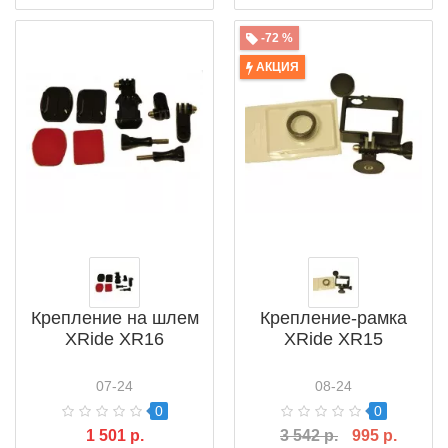
-72 %
АКЦИЯ
Крепление на шлем
Крепление-рамка
XRide XR16
XRide XR15
07-24
08-24
0
0
1 501 р.
3 542 р.
995 р.