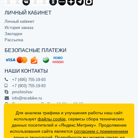
ЛИЧНЫЙ КАБИНЕТ
Личный кабинет
История заказа
Закладки
Рассылка
БЕЗОПАСНЫЕ ПЛАТЕЖИ
НАШИ КОНТАКТЫ
+7 (495) 755-19-93
+7 (903) 755-19-93
pmshirshov
info@nicebike.ru
Прием звонков Пн-Пт с 10:00 до 20:00
ПВЗ Пн-Пт с 10:00 до 20:00
Для анализа трафика и улучшения работы наш сайт
г. Москва, ул. Барклая 13с1
использует
файлы cookie
, сервисы сбора технических
подъезд 1, цокольный этаж, офис 1
данных посетителей и «Яндекс.Метрику». Продолжение
использования сайта является
согласием с применением
Официальный интернет-магазин NiceBike © 2012 - 2026
данных технологий. Подробности вы можете узнать на