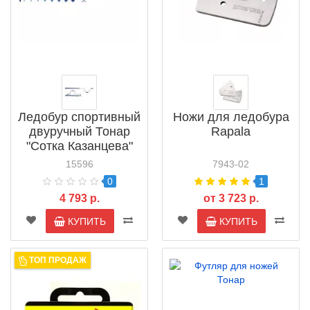
Ледобур спортивный
Ножи для ледобура
двуручный Тонар
Rapala
"Сотка Казанцева"
(ЛР-100С)
15596
7943-02
0
1
4 793 р.
от 3 723 р.
КУПИТЬ
КУПИТЬ
ТОП ПРОДАЖ