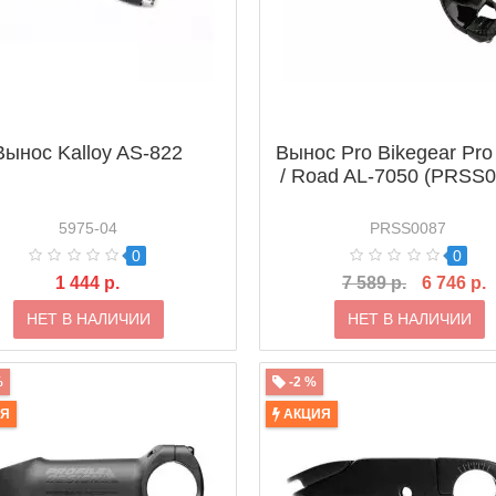
Вынос Kalloy AS-822
Вынос Pro Bikegear Pr
/ Road AL-7050 (PRSS0
5975-04
PRSS0087
0
0
1 444 р.
7 589 р.
6 746 р.
НЕТ В НАЛИЧИИ
НЕТ В НАЛИЧИИ
%
-2 %
ИЯ
АКЦИЯ