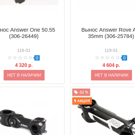
нос Answer One 50.55
Вынос Answer Rove 
(306-26449)
35mm (306-25784)
118-01
119-01
0
0
4 320 р.
4 604 р.
НЕТ В НАЛИЧИИ
НЕТ В НАЛИЧИИ
-11 %
АКЦИЯ