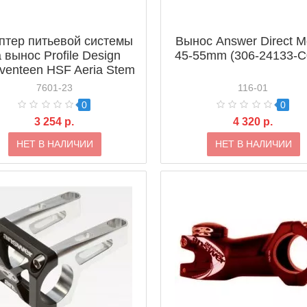
птер питьевой системы
Вынос Answer Direct M
 вынос Profile Design
45-55mm (306-24133-C
venteen HSF Aeria Stem
ceplate (AC117HFPKТ)
7601-23
116-01
0
0
3 254 р.
4 320 р.
НЕТ В НАЛИЧИИ
НЕТ В НАЛИЧИИ