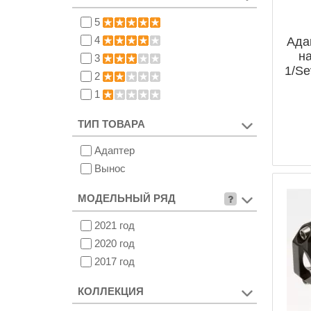
5
4
Ада
на
3
1/Se
2
Fa
1
ТИП ТОВАРА
Адаптер
Вынос
МОДЕЛЬНЫЙ РЯД
2021 год
2020 год
2017 год
КОЛЛЕКЦИЯ