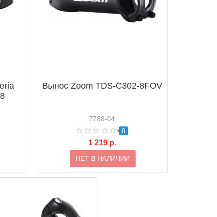
eria
Вынос Zoom TDS-C302-8FOV
/8
7788-04
0
1 219 р.
НЕТ В НАЛИЧИИ