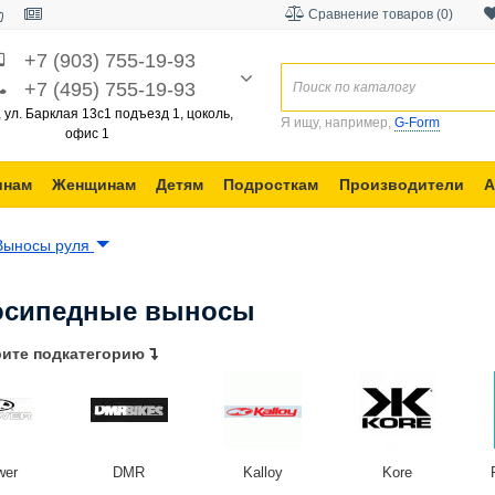
Сравнение товаров (0)
+7 (903) 755-19-93
+7 (495) 755-19-93
, ул. Барклая 13с1 подъезд 1, цоколь,
Я ищу, например,
G-Form
офис 1
инам
Женщинам
Детям
Подросткам
Производители
А
Выносы руля
осипедные выносы
ите подкатегорию
wer
DMR
Kalloy
Kore