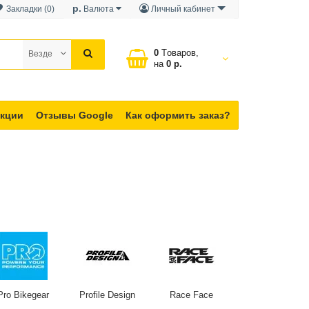
р.
Закладки (0)
Валюта
Личный кабинет
0
Tоваров,
Везде
на
0 р.
кции
Отзывы Google
Как оформить заказ?
Pro Bikegear
Profile Design
Race Face