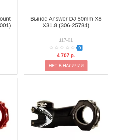
ount
Вынос Answer DJ 50mm X8
001)
X31.8 (306-25784)
117-01
0
4 707 р.
НЕТ В НАЛИЧИИ