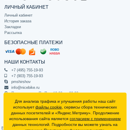
ЛИЧНЫЙ КАБИНЕТ
Личный кабинет
История заказа
Закладки
Рассылка
БЕЗОПАСНЫЕ ПЛАТЕЖИ
НАШИ КОНТАКТЫ
+7 (495) 755-19-93
+7 (903) 755-19-93
pmshirshov
info@nicebike.ru
Прием звонков Пн-Пт с 10:00 до 20:00
ПВЗ Пн-Пт с 10:00 до 20:00
Для анализа трафика и улучшения работы наш сайт
г. Москва, ул. Барклая 13с1
использует
файлы cookie
, сервисы сбора технических
подъезд 1, цокольный этаж, офис 1
данных посетителей и «Яндекс.Метрику». Продолжение
использования сайта является
согласием с применением
Официальный интернет-магазин NiceBike © 2012 - 2026
данных технологий. Подробности вы можете узнать на
Вся информация на сайте носит ознакомительный характер, не