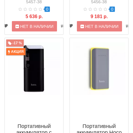
Power Pack
Power Pack
5457-38
5456-38
0
0
5 636 р.
9 181 р.
НЕТ В НАЛИЧИИ
НЕТ В НАЛИЧИИ
-17 %
АКЦИЯ
Портативный
Портативный
аккумулятор c
аккумулятор Hoco