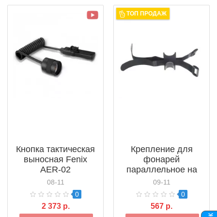
ТОП ПРОДАЖ
Кнопка тактическая
Крепление для
выносная Fenix
фонарей
AER-02
параллельное на
липучках Fenix
08-11
09-11
(оружие, велошлем)
0
0
2 373 р.
567 р.