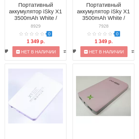
Портативный
Портативный
аккумулятор iSky X1
аккумулятор iSky X1
3500mAh White /
3500mAh White /
Blue
Green
8929
7928
0
0
1 349 р.
1 349 р.
НЕТ В НАЛИЧИИ
НЕТ В НАЛИЧИИ