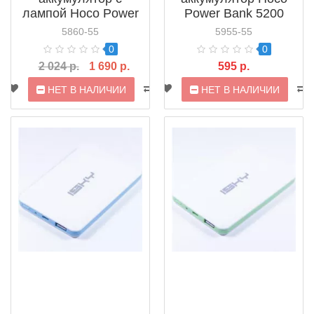
лампой Hoco Power
Power Bank 5200
Bank 15000 mAh
mAh (B21)
5860-55
5955-55
(B27)
0
0
2 024 р.
1 690 р.
595 р.
НЕТ В НАЛИЧИИ
НЕТ В НАЛИЧИИ