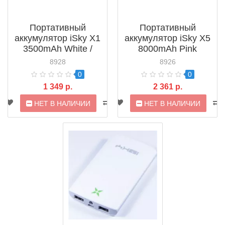
Портативный
Портативный
аккумулятор iSky X1
аккумулятор iSky X5
3500mAh White /
8000mAh Pink
Grey
8928
8926
0
0
1 349 р.
2 361 р.
НЕТ В НАЛИЧИИ
НЕТ В НАЛИЧИИ