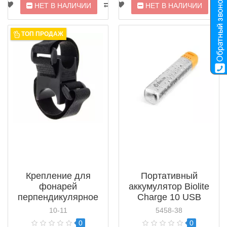
НЕТ В НАЛИЧИИ
НЕТ В НАЛИЧИИ
ТОП ПРОДАЖ
Крепление для
Портативный
фонарей
аккумулятор Biolite
перпендикулярное
Charge 10 USB
на липучках Fenix
Power Pack
10-11
5458-38
(вело)
0
0