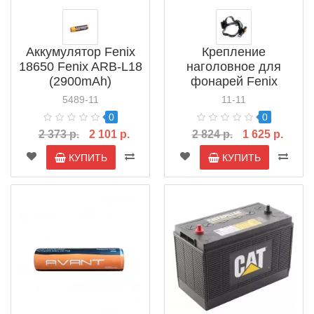
Аккумулятор Fenix
Крепление
18650 Fenix ARB-L18
наголовное для
(2900mAh)
фонарей Fenix
HeadFen
5489-11
11-11
0
0
2 373 р.
2 101 р.
2 824 р.
1 625 р.
КУПИТЬ
КУПИТЬ