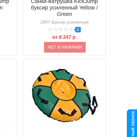
Jump
Санки-ватрушка KickJump
en
буксир усиленный Yellow /
Green
2907-Буксир усиленный
0
от 8 247 р.
НЕТ В НАЛИЧИИ