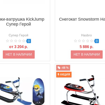
ки-ватрушка KickJump
Снегокат Snowstorm H
Супер Герой
Супер Герой
Hasbro
0
0
от 3 204 р.
5 886 р.
НЕТ В НАЛИЧИИ
НЕТ В НАЛИЧИИ
-48 %
АКЦИЯ