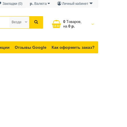
р.
Закладки (0)
Валюта
Личный кабинет
0
Tоваров,
Везде
на
0 р.
кции
Отзывы Google
Как оформить заказ?