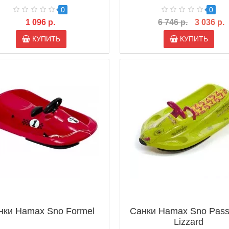
0
0
1 096 р.
6 746 р.
3 036 р.
КУПИТЬ
КУПИТЬ
нки Hamax Sno Formel
Санки Hamax Sno Passi
Lizzard