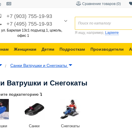
Сравнение товаров (0)
+7 (903) 755-19-93
+7 (495) 755-19-93
, ул. Барклая 13с1 подъезд 1, цоколь,
Я ищу, например,
Lapierre
офис 1
инам
Женщинам
Детям
Подросткам
Производители
А
Санки Ватрушки и Снегокаты
и Ватрушки и Снегокаты
ите подкатегорию
ушки
Санки
Снегокаты