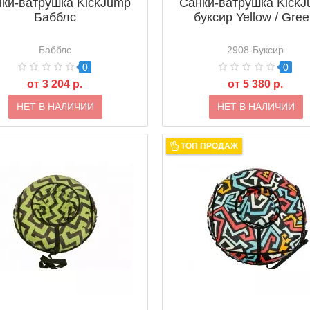
ки-ватрушка KickJump
Санки-ватрушка Kick
Бабблс
буксир Yellow / Gre
Бабблс
2908-Буксир
0
0
от 3 204 р.
от 5 380 р.
НЕТ В НАЛИЧИИ
НЕТ В НАЛИЧИИ
ТОП ПРОДАЖ