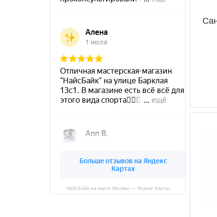
Сан
НайсБайк на карте Москвы — Яндекс Карты