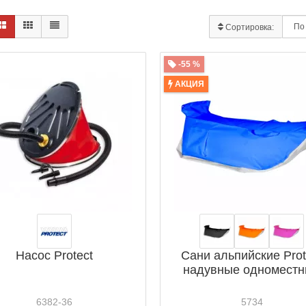
Сортировка:
-55 %
АКЦИЯ
Насос Protect
Сани альпийские Prot
надувные одномест
6382-36
5734