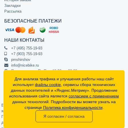
Закладки
Рассылка
БЕЗОПАСНЫЕ ПЛАТЕЖИ
НАШИ КОНТАКТЫ
+7 (495) 755-19-93
+7 (903) 755-19-93
pmshirshov
info@nicebike.ru
Прием звонков Пн-Пт с 10:00 до 20:00
ПВЗ Пн-Пт с 10:00 до 20:00
Для анализа трафика и улучшения работы наш сайт
г. Москва, ул. Барклая 13с1
использует
файлы cookie
, сервисы сбора технических
подъезд 1, цокольный этаж, офис 1
данных посетителей и «Яндекс.Метрику». Продолжение
использования сайта является
согласием с применением
Официальный интернет-магазин NiceBike © 2012 - 2026
данных технологий. Подробности вы можете узнать на
Вся информация на сайте носит ознакомительный характер, не
странице
Политика конфиденциальности
.
является публичной офертой (определяемой положениями Статьи 437
Я согласен / согласна
Гражданского кодекса РФ) и не может в полной мере передавать
достоверную информацию о свойствах, комплектации и