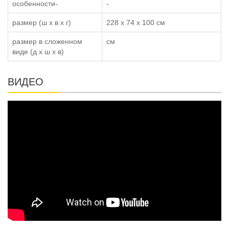
особенности-
-
размер (ш x в x г)
228 x 74 x 100 см
размер в сложенном
см
виде (д x ш x в)
ВИДЕО