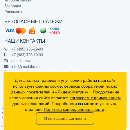
История заказа
Закладки
Рассылка
БЕЗОПАСНЫЕ ПЛАТЕЖИ
НАШИ КОНТАКТЫ
+7 (495) 755-19-93
+7 (903) 755-19-93
pmshirshov
info@nicebike.ru
Прием звонков Пн-Пт с 10:00 до 20:00
ПВЗ Пн-Пт с 10:00 до 20:00
Для анализа трафика и улучшения работы наш сайт
г. Москва, ул. Барклая 13с1
использует
файлы cookie
, сервисы сбора технических
подъезд 1, цокольный этаж, офис 1
данных посетителей и «Яндекс.Метрику». Продолжение
использования сайта является
согласием с применением
Официальный интернет-магазин NiceBike © 2012 - 2026
данных технологий. Подробности вы можете узнать на
Вся информация на сайте носит ознакомительный характер, не
странице
Политика конфиденциальности
.
является публичной офертой (определяемой положениями Статьи 437
Я согласен / согласна
Гражданского кодекса РФ) и не может в полной мере передавать
достоверную информацию о свойствах, комплектации и