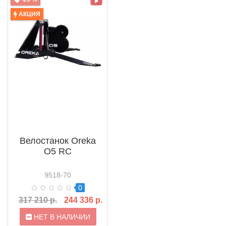
АКЦИЯ
Велостанок Oreka
O5 RC
9518-70
0
317 210 р.
244 336 р.
НЕТ В НАЛИЧИИ