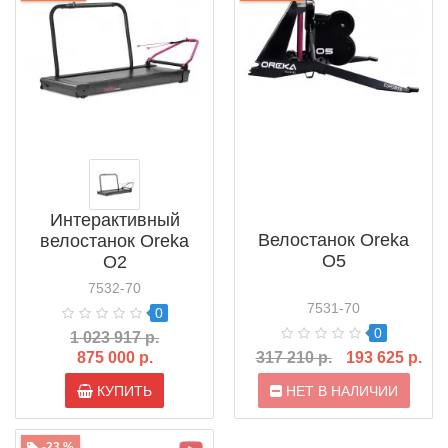
Интерактивный
Велостанок Oreka
велостанок Oreka
O5
O2
7532-70
7531-70
0
0
1 023 917 р.
875 000 р.
317 210 р.
193 625 р.
КУПИТЬ
НЕТ В НАЛИЧИИ
-23 %