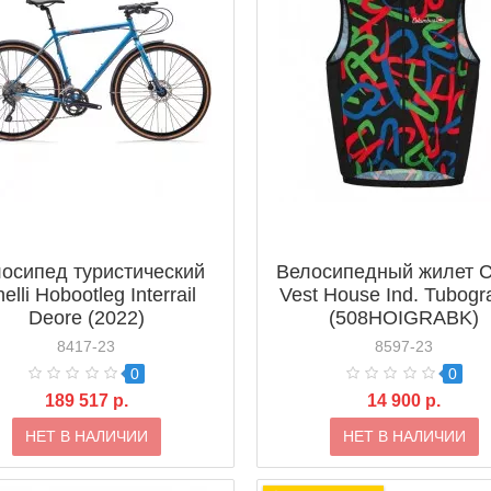
осипед туристический
Велосипедный жилет Ci
nelli Hobootleg Interrail
Vest House Ind. Tubogr
Deore (2022)
(508HOIGRABK)
8417-23
8597-23
0
0
189 517 р.
14 900 р.
НЕТ В НАЛИЧИИ
НЕТ В НАЛИЧИИ