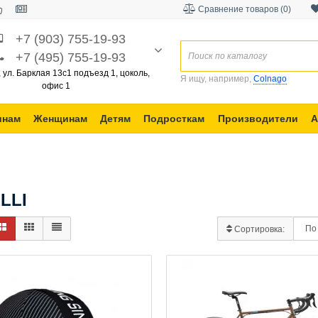
Сравнение товаров (0)
+7 (903) 755-19-93
+7 (495) 755-19-93
, ул. Барклая 13с1 подъезд 1, цоколь,
Я ищу, например,
Colnago
офис 1
инам
Женщинам
Детям
Подросткам
Производители
А
LLI
Сортировка: