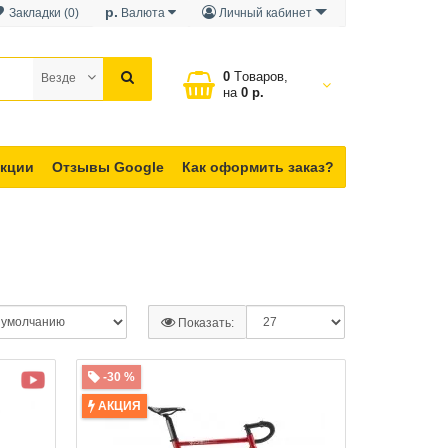
р.
Закладки (0)
Валюта
Личный кабинет
0
Tоваров,
Везде
на
0 р.
кции
Отзывы Google
Как оформить заказ?
Показать:
-30 %
АКЦИЯ