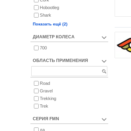
Hobootleg
Shark
Vegan
Показать ещё (2)
Vest House
ДИАМЕТР КОЛЕСА
700
ОБЛАСТЬ ПРИМЕНЕНИЯ
Road
Gravel
Trekking
Trek
СЕРИЯ FMN
да