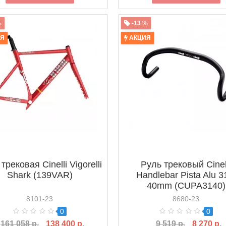
%
-13 %
ИЯ
АКЦИЯ
трековая Cinelli Vigorelli
Руль трековый Cinel
Shark (139VAR)
Handlebar Pista Alu 3
40mm (CUPA3140)
8101-23
8680-23
0
0
161 058 р.
138 400 р.
9 519 р.
8 270 р.