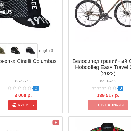
ещё +3
окепка Cinelli Columbus
Велосипед гравийный Ci
Hobootleg Easy Travel 
(2022)
8522-23
8416-23
0
0
3 000 р.
189 517 р.
КУПИТЬ
НЕТ В НАЛИЧИИ