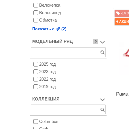
Велокепка
Велосипед
-14 
Обмотка
АКЦ
Рама
Показать ещё (2)
Руль
МОДЕЛЬНЫЙ РЯД
2025 год
2023 год
2022 год
2019 год
Рама 
КОЛЛЕКЦИЯ
Columbus
Cork