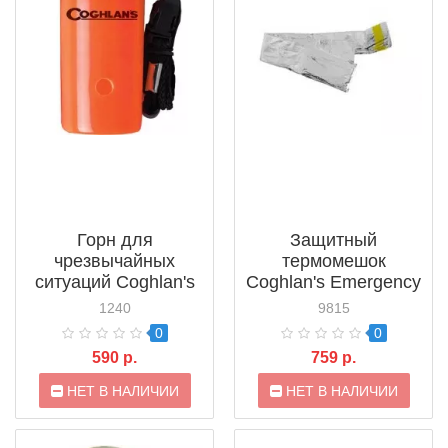
Горн для
Защитный
чрезвычайных
термомешок
ситуаций Coghlan's
Coghlan's Emergency
Survival Horn (1240)
Bag (9815)
1240
9815
0
0
590 р.
759 р.
НЕТ В НАЛИЧИИ
НЕТ В НАЛИЧИИ