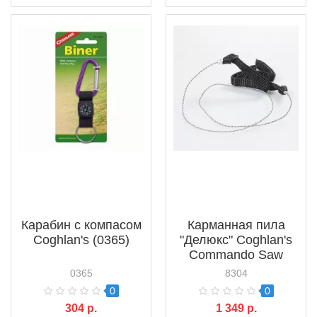
Карабин с компасом
Карманная пила
Coghlan's (0365)
"Делюкс" Coghlan's
Commando Saw
(8304)
0365
8304
0
0
304 р.
1 349 р.