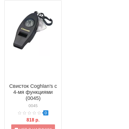
Свисток Coghlan's с
4-мя функциями
(0045)
0045
0
818 р.