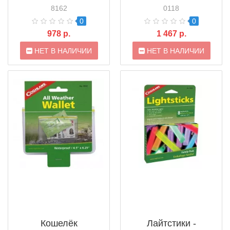
Bags (0118)
8162
0118
0
0
978 р.
1 467 р.
НЕТ В НАЛИЧИИ
НЕТ В НАЛИЧИИ
Кошелёк
Лайтстики -