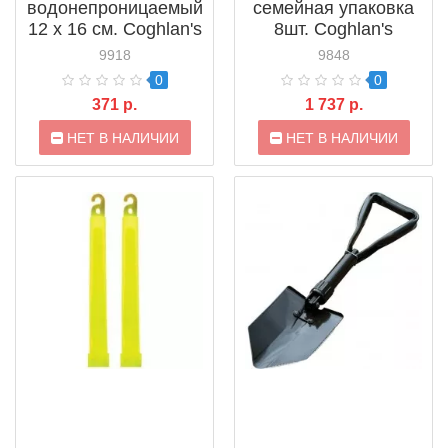
водонепроницаемый
семейная упаковка
12 x 16 см. Coghlan's
8шт. Coghlan's
All Weather Wallet
Lightsticks (9848)
9918
9848
(9918)
0
0
371 р.
1 737 р.
НЕТ В НАЛИЧИИ
НЕТ В НАЛИЧИИ