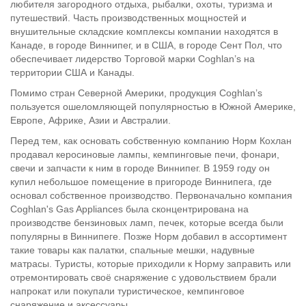
любителя загородного отдыха, рыбалки, охоты, туризма и
путешествий. Часть производственных мощностей и
внушительные складские комплексы компании находятся в
Канаде, в городе Виннипег, и в США, в городе Сент Пол, что
обеспечивает лидерство Торговой марки Coghlan’s на
территории США и Канады.
Помимо стран Северной Америки, продукция Coghlan’s
пользуется ошеломляющей популярностью в Южной Америке,
Европе, Африке, Азии и Австралии.
Перед тем, как основать собственную компанию Норм Кохлан
продавал керосиновые лампы, кемпинговые печи, фонари,
свечи и запчасти к ним в городе Виннипег. В 1959 году он
купил небольшое помещение в пригороде Виннипега, где
основал собственное производство. Первоначально компания
Coghlan's Gas Appliances была сконцентрирована на
производстве бензиновых ламп, печек, которые всегда были
популярны в Виннипеге. Позже Норм добавил в ассортимент
такие товары как палатки, спальные мешки, надувные
матрасы. Туристы, которые приходили к Норму заправить или
отремонтировать своё снаряжение с удовольствием брали
напрокат или покупали туристическое, кемпинговое
снаряжение и аксессуары.