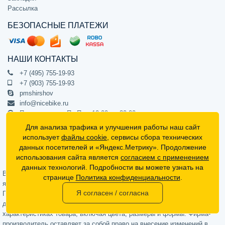
Рассылка
БЕЗОПАСНЫЕ ПЛАТЕЖИ
НАШИ КОНТАКТЫ
+7 (495) 755-19-93
+7 (903) 755-19-93
pmshirshov
info@nicebike.ru
Прием звонков Пн-Пт с 10:00 до 20:00
ПВЗ Пн-Пт с 10:00 до 20:00
Для анализа трафика и улучшения работы наш сайт
г. Москва, ул. Барклая 13с1
использует
файлы cookie
, сервисы сбора технических
подъезд 1, цокольный этаж, офис 1
данных посетителей и «Яндекс.Метрику». Продолжение
использования сайта является
согласием с применением
Официальный интернет-магазин NiceBike © 2012 - 2026
данных технологий. Подробности вы можете узнать на
Вся информация на сайте носит ознакомительный характер, не
странице
Политика конфиденциальности
.
является публичной офертой (определяемой положениями Статьи 437
Я согласен / согласна
Гражданского кодекса РФ) и не может в полной мере передавать
достоверную информацию о свойствах, комплектации и
характеристиках товара, включая цвета, размеры и формы. Фирма-
производитель оставляет за собой право на внесение изменений в