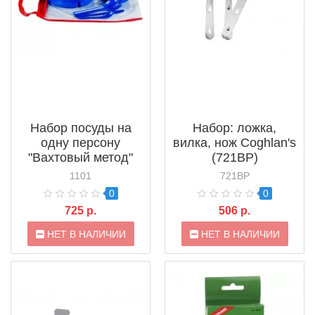
Набор посуды на
Набор: ложка,
одну персону
вилка, нож Coghlan's
"Вахтовый метод"
(721BP)
Solaris (1101)
1101
721BP
0
0
725 р.
506 р.
НЕТ В НАЛИЧИИ
НЕТ В НАЛИЧИИ