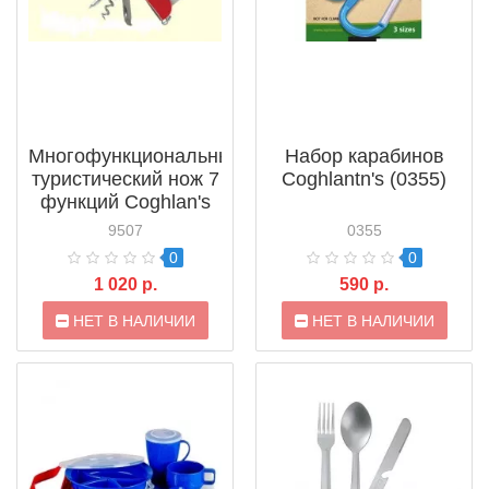
Многофункциональный
Набор карабинов
туристический нож 7
Coghlantn's (0355)
функций Coghlan's
(9507)
9507
0355
0
0
1 020 р.
590 р.
НЕТ В НАЛИЧИИ
НЕТ В НАЛИЧИИ