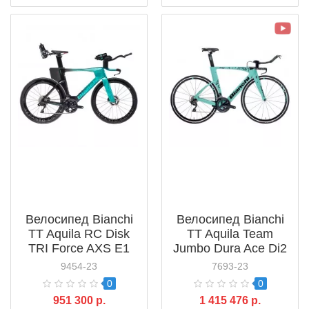
Велосипед Bianchi
Велосипед Bianchi
TT Aquila RC Disk
TT Aquila Team
TRI Force AXS E1
Jumbo Dura Ace Di2
(2025)
(2021) б/у
9454-23
7693-23
0
0
951 300 р.
1 415 476 р.