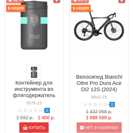
АКЦИЯ
АКЦИЯ
Велосипед Bianchi
Контейнер для
Oltre Pro Dura Ace
инструмента во
Di2 12S (2024)
флягодержатель
8916-23
Bianchi Box Tecnico
9578-23
0
0
1 432 068 р.
1 592 р.
1 400 р.
1 088 500 р.
КУПИТЬ
НЕТ В НАЛИЧИИ