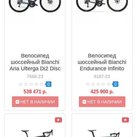
Велосипед
Велосипед
шоссейный Bianchi
шоссейный Bianchi
Aria Ulterga Di2 Disc
Endurance Infinito
(2021)
Disc 105 (YTB5DI2)
7668-23
9187-23
0
0
538 471 р.
425 900 р.
НЕТ В НАЛИЧИИ
НЕТ В НАЛИЧИИ