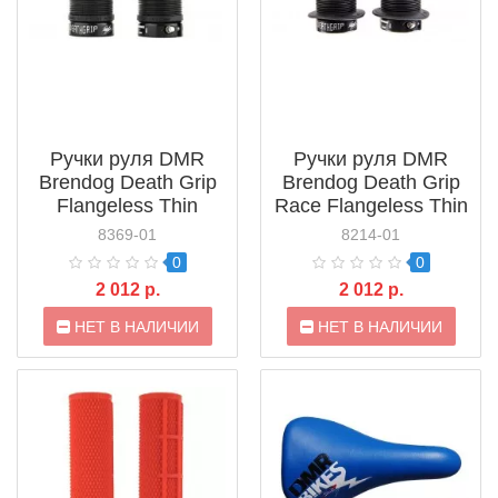
Ручки руля DMR
Ручки руля DMR
Brendog Death Grip
Brendog Death Grip
Flangeless Thin
Race Flangeless Thin
(DMR-G-BREN2-
(DMR-G-BREN2-
8369-01
8214-01
THIN)
RACE-TN)
0
0
2 012 р.
2 012 р.
НЕТ В НАЛИЧИИ
НЕТ В НАЛИЧИИ