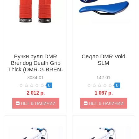
Ручки руля DMR
Седло DMR Void
Brendog Death Grip
SLM
Thick (DMR-G-BREN-
THICK)
8034-01
142-01
0
0
2 012 р.
1 067 р.
НЕТ В НАЛИЧИИ
НЕТ В НАЛИЧИИ