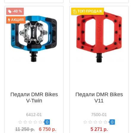
-40 %
ТОП ПРОДАЖ
АКЦИЯ
Педали DMR Bikes
Педали DMR Bikes
V-Twin
V11
6412-01
7500-01
0
0
11 250 р.
6 750 р.
5 271 р.