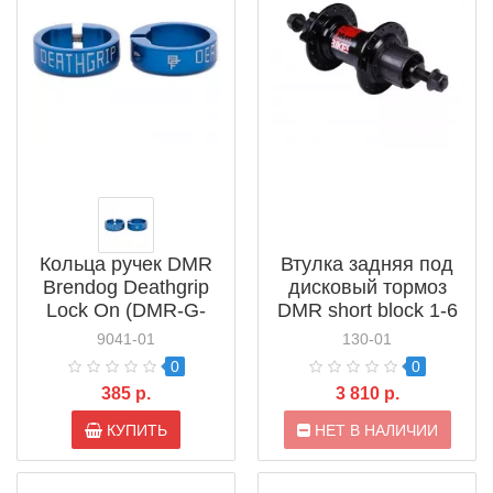
Кольца ручек DMR
Втулка задняя под
Brendog Deathgrip
дисковый тормоз
Lock On (DMR-G-
DMR short block 1-6
DG-COLLAR)
Speed Cassette 36h
9041-01
130-01
Black
0
0
385 р.
3 810 р.
КУПИТЬ
НЕТ В НАЛИЧИИ