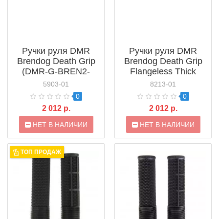
Ручки руля DMR
Ручки руля DMR
Brendog Death Grip
Brendog Death Grip
(DMR-G-BREN2-
Flangeless Thick
THIN)
(DMR-G-BREN2-
5903-01
8213-01
THICK)
0
0
2 012 р.
2 012 р.
НЕТ В НАЛИЧИИ
НЕТ В НАЛИЧИИ
ТОП ПРОДАЖ