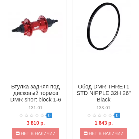
Втулка задняя под
Обод DMR THRET1
дисковый тормоз
STD NIPPLE 32H 26"
DMR short block 1-6
Black
Speed Cassette 36h
131-01
133-01
Red
0
0
3 810 р.
1 643 р.
НЕТ В НАЛИЧИИ
НЕТ В НАЛИЧИИ