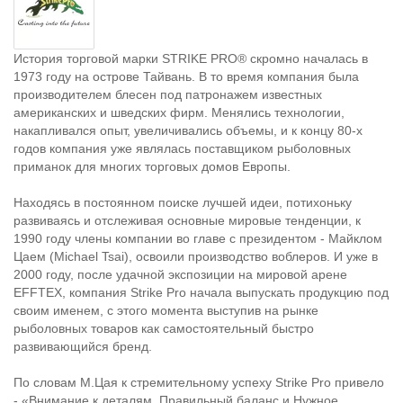
История торговой марки STRIKE PRO® скромно началась в
1973 году на острове Тайвань. В то время компания была
производителем блесен под патронажем известных
американских и шведских фирм. Менялись технологии,
накапливался опыт, увеличивались объемы, и к концу 80-х
годов компания уже являлась поставщиком рыболовных
приманок для многих торговых домов Европы.
Находясь в постоянном поиске лучшей идеи, потихоньку
развиваясь и отслеживая основные мировые тенденции, к
1990 году члены компании во главе с президентом - Майклом
Цаем (Michael Tsai), освоили производство воблеров. И уже в
2000 году, после удачной экспозиции на мировой арене
EFFTEX, компания Strike Pro начала выпускать продукцию под
своим именем, с этого момента выступив на рынке
рыболовных товаров как самостоятельный быстро
развивающийся бренд.
По словам М.Цая к стремительному успеху Strike Pro привело
- «Внимание к деталям, Правильный баланс и Нужное