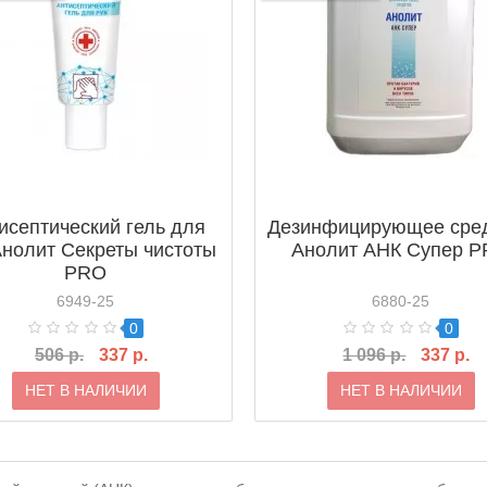
исептический гель для
Дезинфицирующее сре
Анолит Секреты чистоты
Анолит АНК Супер 
PRO
6949-25
6880-25
0
0
506 р.
337 р.
1 096 р.
337 р.
НЕТ В НАЛИЧИИ
НЕТ В НАЛИЧИИ