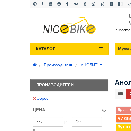
г. Москва
КАТАЛОГ
Мужч
Производитель
АНОЛИТ
Ано
ПРОИЗВОДИТЕЛИ
Сброс
ЦЕНА
-33 
АКЦ
р. -
ТОП
р.