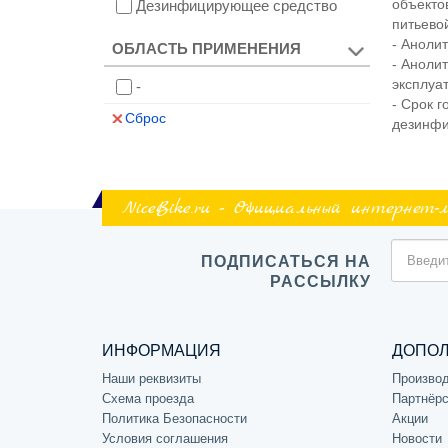
объекто
Дезинфицирующее средство
питьево
- Аноли
ОБЛАСТЬ ПРИМЕНЕНИЯ
- Аноли
эксплуа
-
- Срок 
Сброс
дезинфи
NiceBike.ru - Официальный интернет-
ПОДПИСАТЬСЯ НА
РАССЫЛКУ
ИНФОРМАЦИЯ
ДОПО
Наши реквизиты
Произво
Схема проезда
Партнёрс
Политика Безопасности
Акции
Условия соглашения
Новости