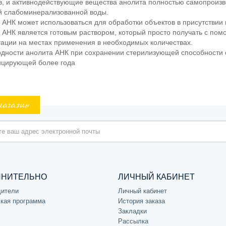
в, и активнодействующие вещества анолита полностью самопроизв
й слабоминерализованной воды.
т АНК может использоваться для обработки объектов в присутствии
т АНК является готовым раствором, который просто получать с пом
тации на местах применения в необходимых количествах.
годности анолита АНК при сохранении стерилизующей способности с
цирующей более года
магазин
ЛНИТЕЛЬНО
ЛИЧНЫЙ КАБИНЕТ
дители
Личный кабинет
кая программа
История заказа
Закладки
Рассылка