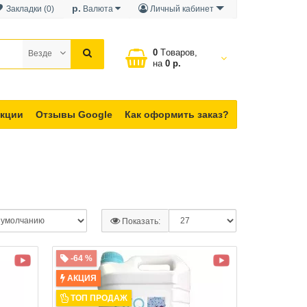
р.
Закладки (0)
Валюта
Личный кабинет
0
Tоваров,
Везде
на
0 р.
кции
Отзывы Google
Как оформить заказ?
Показать:
-64 %
АКЦИЯ
ТОП ПРОДАЖ