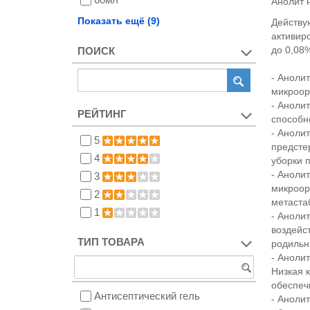
Анолит 
110мл
Показать ещё (9)
Действу
150мл
активир
до 0,08
ПОИСК
650мл
200мл
- Аноли
520мл
микроор
- Аноли
550мл триггер
РЕЙТИНГ
способн
650мл триггер
- Аноли
5
1500мл
предсте
4
уборки 
5000мл
- Аноли
3
микроор
2
метаста
1
- Аноли
воздейс
ТИП ТОВАРА
родильн
- Аноли
Низкая 
обеспеч
Антисептический гель
- Аноли