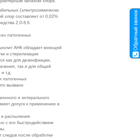
арактерным запахом хлора.
абильных (электрохимически
ый хлор составляет от 0,02%
едства 2,0-8,6.
сех патогенных
Анолит АНК обладает моющей
ки и стерилизации
ся как для дезинфекции,
ачения, так и для общей
и т.д.
и патогенных
что вызвано
ионного и энтерального
Имеет допуск к применению в
 и распыления.
но с его быстродействием
лы.
ет следов после обработки