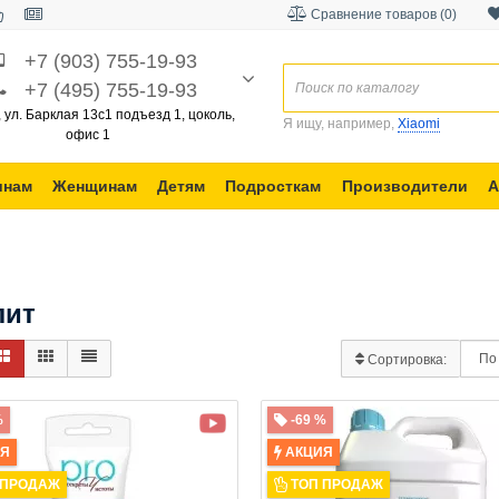
Сравнение товаров (0)
+7 (903) 755-19-93
+7 (495) 755-19-93
, ул. Барклая 13с1 подъезд 1, цоколь,
Я ищу, например,
Xiaomi
офис 1
инам
Женщинам
Детям
Подросткам
Производители
А
лит
Сортировка:
%
-69 %
ИЯ
АКЦИЯ
 ПРОДАЖ
ТОП ПРОДАЖ