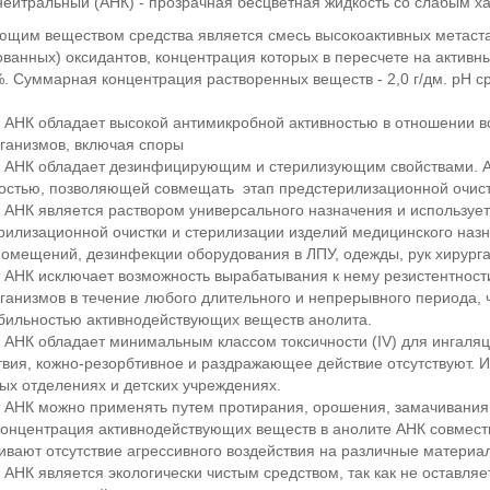
нейтральный (АНК) - прозрачная бесцветная жидкость со слабым х
ющим веществом средства является смесь высокоактивных метаст
ованных) оксидантов, концентрация которых в пересчете на активн
%. Суммарная концентрация растворенных веществ - 2,0 г/дм. рН ср
т АНК обладает высокой антимикробной активностью в отношении в
ганизмов, включая споры
т АНК обладает дезинфицирующим и стерилизующим свойствами. 
остью, позволяющей совмещать этап предстерилизационной очист
т АНК является раствором универсального назначения и использует
рилизационной очистки и стерилизации изделий медицинского назн
помещений, дезинфекции оборудования в ЛПУ, одежды, рук хирурга 
т АНК исключает возможность вырабатывания к нему резистентност
ганизмов в течение любого длительного и непрерывного периода, 
бильностью активнодействующих веществ анолита.
т АНК обладает минимальным классом токсичности (IV) для ингаляц
твия, кожно-резорбтивное и раздражающее действие отсутствуют. 
ых отделениях и детских учреждениях.
т АНК можно применять путем протирания, орошения, замачивания
концентрация активнодействующих веществ в анолите АНК совмест
ивают отсутствие агрессивного воздействия на различные материа
т АНК является экологически чистым средством, так как не оставля