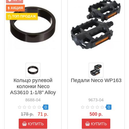
АКЦИЯ
ТОП ПРОДАЖ
Кольцо рулевой
Педали Neco WP163
колонки Neco
AS3610 1-1/8" Alloy
8688-04
9673-04
0
0
178 р.
71 р.
500 р.
КУПИТЬ
КУПИТЬ