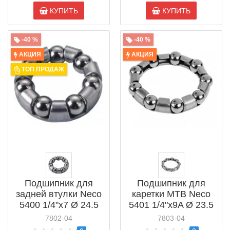
КУПИТЬ
КУПИТЬ
-40 %
-40 %
АКЦИЯ
АКЦИЯ
ТОП ПРОДАЖ
Подшипник для
Подшипник для
задней втулки Neco
каретки MTB Neco
5400 1/4"x7 Ø 24.5
5401 1/4"x9A Ø 23.5
мм (881341)
мм (881696)
7802-04
7803-04