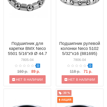
Подшипник для
Подшипник рулевой
каретки BMX Neco
колонки Neco 5102
5501 5/16"x9 Ø 44.7
5/32"x16 (881695)
мм (881668)
7805-04
7806-04
0
0
160 р.
89 р.
118 р.
71 р.
НЕТ В НАЛИЧИИ
НЕТ В НАЛИЧИИ
-30 %
АКЦИЯ