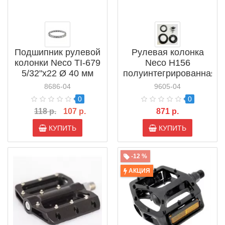
Подшипник рулевой
Рулевая колонка
колонки Neco TI-679
Neco H156
5/32"x22 Ø 40 мм
полуинтегрированная
нерезьбовая 1.5"/1-
8686-04
9605-04
1/8"
0
0
118 р.
107 р.
871 р.
КУПИТЬ
КУПИТЬ
-12 %
АКЦИЯ