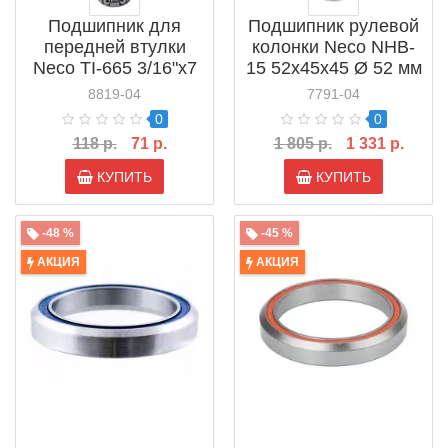
Подшипник для
Подшипник рулевой
передней втулки
колонки Neco NHB-
Neco TI-665 3/16"x7
15 52x45x45 Ø 52 мм
Ø 20.5 мм
(883184)
8819-04
7791-04
0
0
118 р.
71 р.
1 805 р.
1 331 р.
КУПИТЬ
КУПИТЬ
-48 %
-45 %
АКЦИЯ
АКЦИЯ