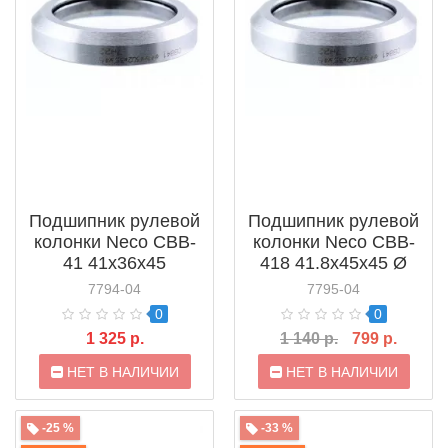
Подшипник рулевой
Подшипник рулевой
колонки Neco CBB-
колонки Neco CBB-
41 41x36x45
418 41.8x45x45 Ø
(883181)
41.8 мм (883183)
7794-04
7795-04
0
0
1 325 р.
1 140 р.
799 р.
НЕТ В НАЛИЧИИ
НЕТ В НАЛИЧИИ
-25 %
-33 %