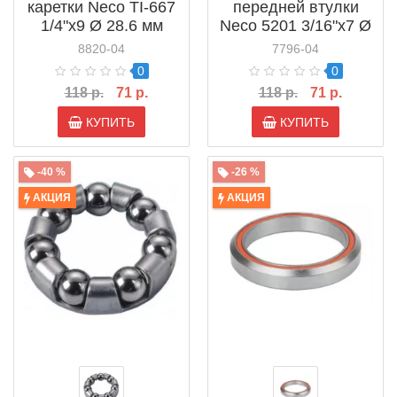
каретки Neco TI-667
передней втулки
1/4"x9 Ø 28.6 мм
Neco 5201 3/16"x7 Ø
20.5 мм (881340)
8820-04
7796-04
0
0
118 р.
71 р.
118 р.
71 р.
КУПИТЬ
КУПИТЬ
-40 %
-26 %
АКЦИЯ
АКЦИЯ