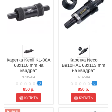
Каретка Kenli KL-08A
Каретка Neco
68х110 mm на
B910HAL 68х113 mm
квадрат
на квадрат
9735-04
9732-04
0
0
850 р.
850 р.
КУПИТЬ
КУПИТЬ
-60 %