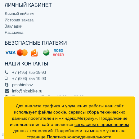
ЛИЧНЫЙ КАБИНЕТ
Личный кабинет
История заказа
Закладки
Рассылка
БЕЗОПАСНЫЕ ПЛАТЕЖИ
НАШИ КОНТАКТЫ
+7 (495) 755-19-93
+7 (903) 755-19-93
pmshirshov
info@nicebike.ru
Прием звонков Пн-Пт с 10:00 до 20:00
ПВЗ Пн-Пт с 10:00 до 20:00
Для анализа трафика и улучшения работы наш сайт
г. Москва, ул. Барклая 13с1
использует
файлы cookie
, сервисы сбора технических
подъезд 1, цокольный этаж, офис 1
данных посетителей и «Яндекс.Метрику». Продолжение
использования сайта является
согласием с применением
Официальный интернет-магазин NiceBike © 2012 - 2026
данных технологий. Подробности вы можете узнать на
Вся информация на сайте носит ознакомительный характер, не
странице
Политика конфиденциальности
.