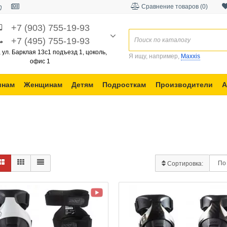
Сравнение товаров (0)
+7 (903) 755-19-93
+7 (495) 755-19-93
, ул. Барклая 13с1 подъезд 1, цоколь,
Я ищу, например,
Maxxis
офис 1
инам
Женщинам
Детям
Подросткам
Производители
А
Сортировка: