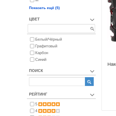
M/L
Показать ещё (5)
L
ЦВЕТ
XL
XXL
XXXL
Белый/Чёрный
Графитовый
Карбон
Синий
Нак
ПОИСК
РЕЙТИНГ
5
4