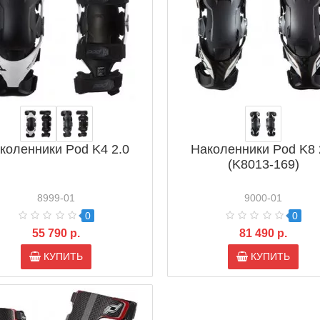
коленники Pod K4 2.0
Наколенники Pod K8 
(K8013-169)
8999-01
9000-01
0
0
55 790 р.
81 490 р.
КУПИТЬ
КУПИТЬ