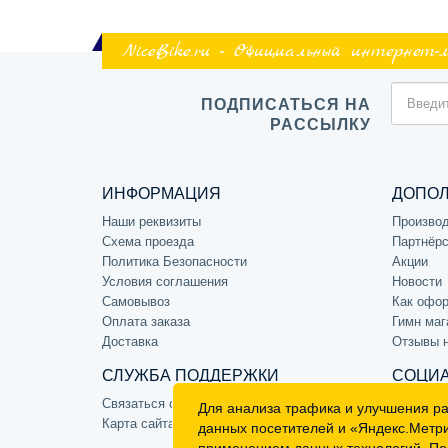
NiceBike.ru - Официальный интернет-
ПОДПИСАТЬСЯ НА
РАССЫЛКУ
ИНФОРМАЦИЯ
ДОПО
Наши реквизиты
Произво
Схема проезда
Партнёрс
Политика Безопасности
Акции
Условия соглашения
Новости
Самовывоз
Как офор
Оплата заказа
Гимн маг
Доставка
Отзывы 
СЛУЖБА ПОДДЕРЖКИ
СОЦИА
Связаться с нами
Для анализа трафика и улучшения р
Карта сайта
данных посетителей и «Яндекс.Метр