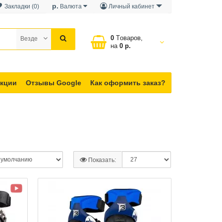
р.
Закладки (0)
Валюта
Личный кабинет
0
Tоваров,
Везде
на
0 р.
кции
Отзывы Google
Как оформить заказ?
Показать: