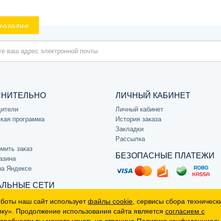
магазин
ЛНИТЕЛЬНО
ЛИЧНЫЙ КАБИНЕТ
дители
Личный кабинет
кая программа
История заказа
Закладки
Рассылка
мить заказ
БЕЗОПАСНЫЕ ПЛАТЕЖИ
азина
на Яндексе
ЛЬНЫЕ СЕТИ
аботы наш сайт использует
файлы cookie
, сервисы сбора техническ
ику». Продолжение использования сайта является
согласием с