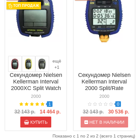
ТОП ПРОДАЖ
ещё
+1
Секундомер Nielsen
Секундомер Nielsen
Kellerman Interval
Kellerman Interval
2000XC Split Watch
2000 Split/Rate
Watch
2000
2000
1
0
32 143 р.
14 464 р.
32 143 р.
30 536 р.
КУПИТЬ
НЕТ В НАЛИЧИИ
Показано с 1 по 2 из 2 (всего 1 страниц)