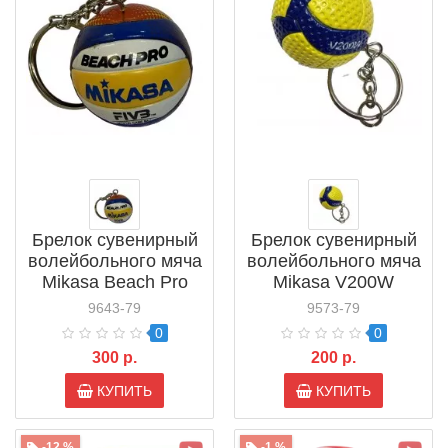
Брелок сувенирный
Брелок сувенирный
волейбольного мяча
волейбольного мяча
Mikasa Beach Pro
Mikasa V200W
BV550С
9643-79
9573-79
0
0
300 р.
200 р.
КУПИТЬ
КУПИТЬ
-12 %
-1 %