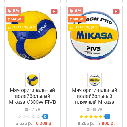
-5 %
-6 %
АКЦИЯ
АКЦИЯ
ТОП ПРОДАЖ
ТОП ПРОДАЖ
Мяч оригинальный
Мяч оригинальный
волейбольный
волейбольный
Mikasa V300W FIVB
пляжный Mikasa
Beach Pro BV550С-
9067-79
9068-79
WYBR FIVB
0
1
6 525 р.
6 200 р.
8 265 р.
7 800 р.