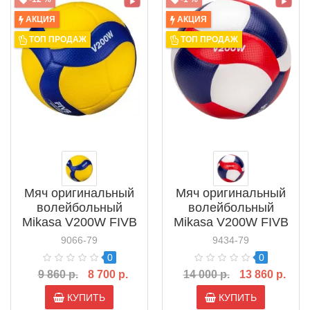
АКЦИЯ
АКЦИЯ
ТОП ПРОДАЖ
ТОП ПРОДАЖ
Мяч оригинальный
Мяч оригинальный
волейбольный
волейбольный
Mikasa V200W FIVB
Mikasa V200W FIVB
USA
9066-79
9434-79
0
0
9 860 р.
8 700 р.
14 000 р.
13 860 р.
КУПИТЬ
КУПИТЬ