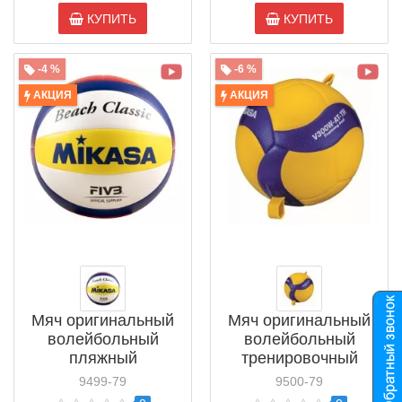
КУПИТЬ
КУПИТЬ
-4 %
-6 %
АКЦИЯ
АКЦИЯ
Мяч оригинальный
Мяч оригинальный
волейбольный
волейбольный
пляжный
тренировочный
тренировочный
Mikasa V300W-AT-
9499-79
9500-79
Mikasa Beach Classic
TR