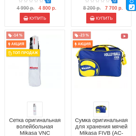
0
0
BV552С-WYBR FIVB
4 990 р.
4 800 р.
8 200 р.
7 700 р.
КУПИТЬ
КУПИТЬ
-14 %
-23 %
АКЦИЯ
АКЦИЯ
ТОП ПРОДАЖ
Сетка оригинальная
Сумка оригинальная
волейбольная
для хранения мячей
Mikasa VNC
Mikasa FIVB (AC-