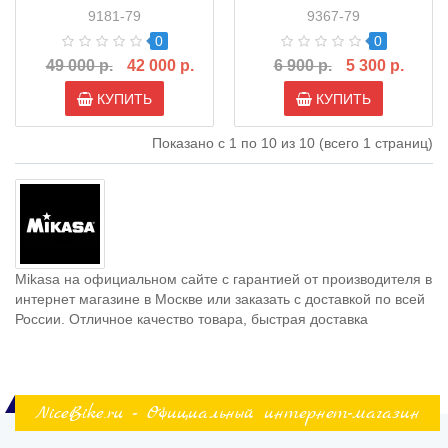
BG260W-BL)
9181-79
9367-79
0
0
49 000 р.
42 000 р.
6 900 р.
5 300 р.
КУПИТЬ
КУПИТЬ
Показано с 1 по 10 из 10 (всего 1 страниц)
Mikasa на официальном сайте с гарантией от производителя в
интернет магазине в Москве или заказать с доставкой по всей
России. Отличное качество товара, быстрая доставка
NiceBike.ru - Официальный интернет-магазин