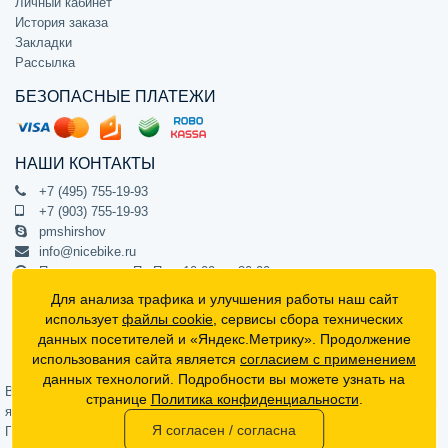
Личный кабинет
История заказа
Закладки
Рассылка
БЕЗОПАСНЫЕ ПЛАТЕЖИ
НАШИ КОНТАКТЫ
+7 (495) 755-19-93
+7 (903) 755-19-93
pmshirshov
info@nicebike.ru
Прием звонков Пн-Пт с 10:00 до 20:00
ПВЗ Пн-Пт с 10:00 до 20:00
Для анализа трафика и улучшения работы наш сайт
г. Москва, ул. Барклая 13с1
использует
файлы cookie
, сервисы сбора технических
подъезд 1, цокольный этаж, офис 1
данных посетителей и «Яндекс.Метрику». Продолжение
использования сайта является
согласием с применением
Официальный интернет-магазин NiceBike © 2012 - 2026
данных технологий. Подробности вы можете узнать на
Вся информация на сайте носит ознакомительный характер, не
странице
Политика конфиденциальности
.
является публичной офертой (определяемой положениями Статьи 437
Я согласен / согласна
Гражданского кодекса РФ) и не может в полной мере передавать