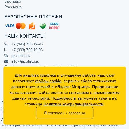
Закладки
Рассылка
БЕЗОПАСНЫЕ ПЛАТЕЖИ
НАШИ КОНТАКТЫ
+7 (495) 755-19-93
+7 (903) 755-19-93
pmshirshov
info@nicebike.ru
Прием звонков Пн-Пт с 10:00 до 20:00
ПВЗ Пн-Пт с 10:00 до 20:00
Для анализа трафика и улучшения работы наш сайт
г. Москва, ул. Барклая 13с1
использует
файлы cookie
, сервисы сбора технических
подъезд 1, цокольный этаж, офис 1
данных посетителей и «Яндекс.Метрику». Продолжение
использования сайта является
согласием с применением
Официальный интернет-магазин NiceBike © 2012 - 2026
данных технологий. Подробности вы можете узнать на
Вся информация на сайте носит ознакомительный характер, не
странице
Политика конфиденциальности
.
является публичной офертой (определяемой положениями Статьи 437
Я согласен / согласна
Гражданского кодекса РФ) и не может в полной мере передавать
достоверную информацию о свойствах, комплектации и
характеристиках товара, включая цвета, размеры и формы. Фирма-