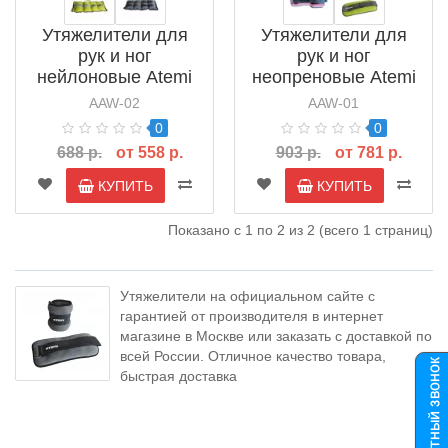
Утяжелители для
Утяжелители для
рук и ног
рук и ног
нейлоновые Atemi
неопреновые Atemi
AAW-02
AAW-01
AAW-02
AAW-01
0
0
688 р.
от 558 р.
903 р.
от 781 р.
КУПИТЬ
КУПИТЬ
Показано с 1 по 2 из 2 (всего 1 страниц)
Утяжелители на официальном сайте с
гарантией от производителя в интернет
магазине в Москве или заказать с доставкой по
всей России. Отличное качество товара,
быстрая доставка