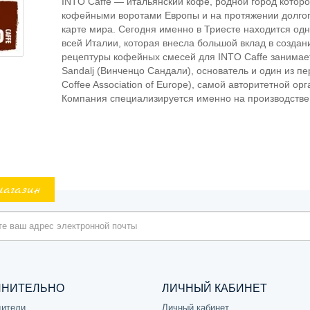
INTO Caffe — итальянский кофе, родной город которог
кофейными воротами Европы и на протяжении долгог
карте мира. Сегодня именно в Триесте находится одн
всей Италии, которая внесла большой вклад в создан
рецептуры кофейных смесей для INTO Caffe занимае
Sandalj (Винченцо Сандали), основатель и один из пе
Coffee Association of Europe), самой авторитетной о
Компания специализируется именно на производстве к
магазин
ЛНИТЕЛЬНО
ЛИЧНЫЙ КАБИНЕТ
дители
Личный кабинет