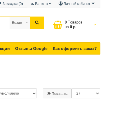
р.
Закладки (0)
Валюта
Личный кабинет
0
Tоваров,
Везде
на
0 р.
кции
Отзывы Google
Как оформить заказ?
Показать: