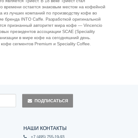
о является Триест. В 18 веке Триест стал
о времени остается знаковым местом на кофейной
а из лучших компаний по производству кофе во
ие бренда INTO Caffe. Разработкой оригинальной
тся признанный авторитет мира кофе — Vincencio
рвых президентов ассоциации SCAE (Speciality
рганизации в мире кофе на сегодняшний день.
офе сегментов Premium и Speciality Coffee.
ПОДПИСАТЬСЯ
НАШИ КОНТАКТЫ
+7 (495) 755-19-93