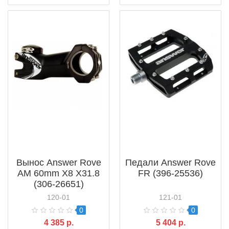
Вынос Answer Rove
Педали Answer Rove
AM 60mm X8 X31.8
FR (396-25536)
(306-26651)
120-01
121-01
0
0
4 385 р.
5 404 р.