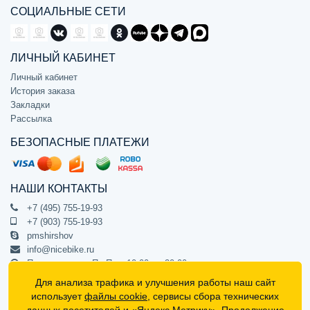
СОЦИАЛЬНЫЕ СЕТИ
ЛИЧНЫЙ КАБИНЕТ
Личный кабинет
История заказа
Закладки
Рассылка
БЕЗОПАСНЫЕ ПЛАТЕЖИ
НАШИ КОНТАКТЫ
+7 (495) 755-19-93
+7 (903) 755-19-93
pmshirshov
info@nicebike.ru
Прием звонков Пн-Пт с 10:00 до 20:00
ПВЗ Пн-Пт с 10:00 до 20:00
Для анализа трафика и улучшения работы наш сайт
г. Москва, ул. Барклая 13с1
использует
файлы cookie
, сервисы сбора технических
подъезд 1, цокольный этаж, офис 1