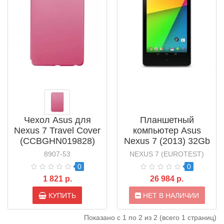
Чехол Asus для
Планшетный
Nexus 7 Travel Cover
компьютер Asus
(CCBGHN019828)
Nexus 7 (2013) 32Gb
Wi-Fi Cellular
8907-53
NEXUS 7 (EUROTEST)
(EUROTEST)
0
0
1 821 р.
26 984 р.
КУПИТЬ
НЕТ В НАЛИЧИИ
Показано с 1 по 2 из 2 (всего 1 страниц)