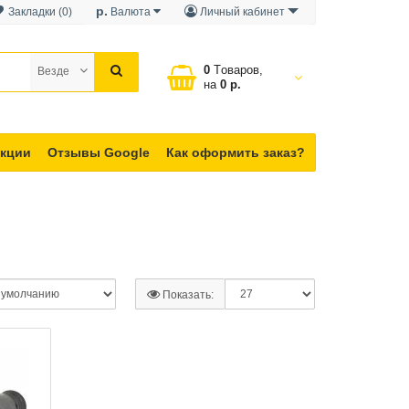
р.
Закладки (0)
Валюта
Личный кабинет
0
Tоваров,
Везде
на
0 р.
кции
Отзывы Google
Как оформить заказ?
Показать: