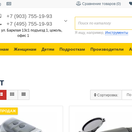
Сравнение товаров (0)
+7 (903) 755-19-93
+7 (495) 755-19-93
, ул. Барклая 13с1 подъезд 1, цоколь,
Я ищу, например,
Инструменты
офис 1
инам
Женщинам
Детям
Подросткам
Производители
А
T
Сортировка:
 ПРОДАЖ