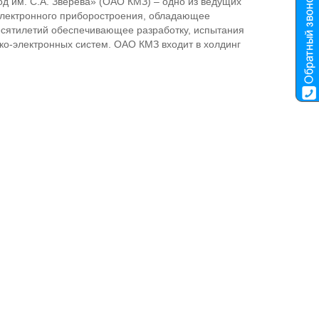
д им. С.А. Зверева» (ОАО КМЗ) ‒ одно из ведущих
-электронного приборостроения, обладающее
сятилетий обеспечивающее разработку, испытания
ико-электронных систем. ОАО КМЗ входит в холдинг