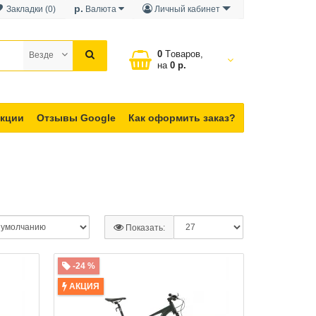
р.
Закладки (0)
Валюта
Личный кабинет
0
Tоваров,
Везде
на
0 р.
кции
Отзывы Google
Как оформить заказ?
Показать:
-24 %
АКЦИЯ