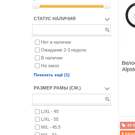
СТАТУС НАЛИЧИЯ
Нет в наличии
Ожидание 2-3 недели
В наличии
Вело
На заказ
Alpst
Снят с производства
Показать ещё (1)
РАЗМЕР РАМЫ (СМ.)
L/XL - 49
L/XL - 55
-15 
M/L - 45.5
АКЦ
M/L - 51