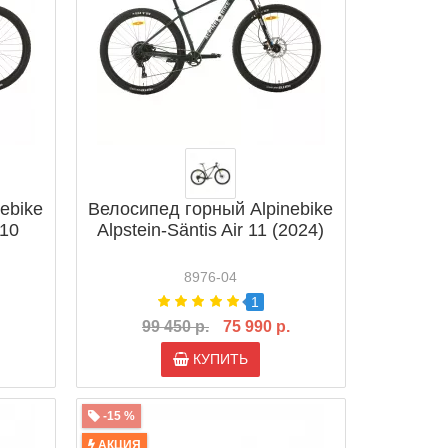
ebike
Велосипед горный Alpinebike
 10
Alpstein-Säntis Air 11 (2024)
8976-04
1
99 450 р.
75 990 р.
КУПИТЬ
-15 %
АКЦИЯ