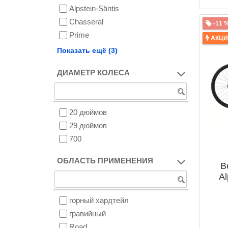
Alpstein-Säntis
Chasseral
-11 
Prime
АКЦ
Rigi
Показать ещё (3)
Spirit
ДИАМЕТР КОЛЕСА
Terra
20 дюймов
29 дюймов
700
ОБЛАСТЬ ПРИМЕНЕНИЯ
В
Al
горный хардтейл
гравийный
Road