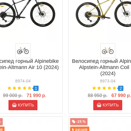
сипед горный Alpinebike
Велосипед горный Alpin
ein-Altmann Air 10 (2024)
Alpstein-Altmann Coil
(2024)
8974-04
8973-04
1
2
99 000 р.
71 990 р.
88 950 р.
67 990 р.
КУПИТЬ
КУПИТЬ
%
-15 %
ИЯ
АКЦИЯ