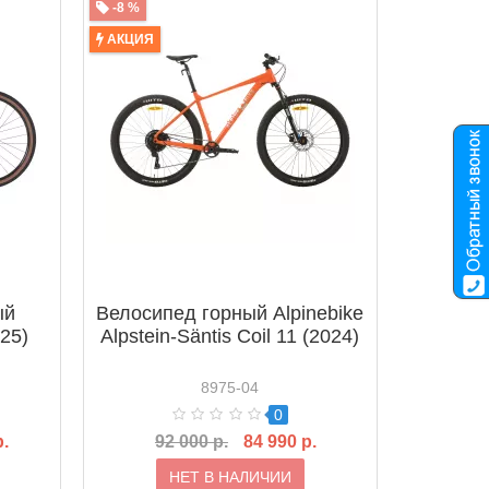
-8 %
АКЦИЯ
ый
Велосипед горный Alpinebike
025)
Alpstein-Säntis Coil 11 (2024)
8975-04
0
р.
92 000 р.
84 990 р.
НЕТ В НАЛИЧИИ