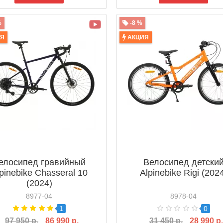
%
-8 %
ИЯ
АКЦИЯ
елосипед гравийный
Велосипед детски
pinebike Chasseral 10
Alpinebike Rigi (202
(2024)
8977-04
8978-04
1
0
97 950 р.
86 990 р.
31 450 р.
28 990 р.