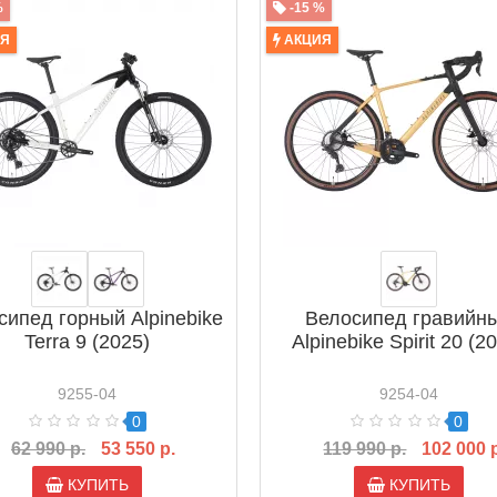
%
-15 %
ИЯ
АКЦИЯ
сипед горный Alpinebike
Велосипед гравийн
Terra 9 (2025)
Alpinebike Spirit 20 (2
9255-04
9254-04
0
0
62 990 р.
53 550 р.
119 990 р.
102 000 
КУПИТЬ
КУПИТЬ