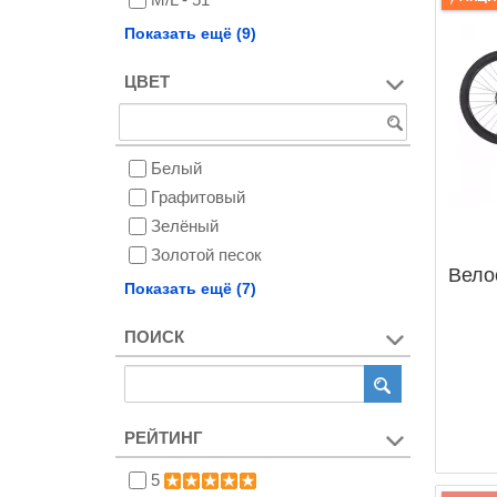
S/M - 42
Показать ещё (9)
S/M - 47
ЦВЕТ
28
41
45
Белый
46
Графитовый
49
Зелёный
50
Золотой песок
54
Вело
Космический синий
Показать ещё (7)
Оливковый
ПОИСК
Оранжевый
Серый
Сталь
Фиолетовый
РЕЙТИНГ
Черный/Медный
5