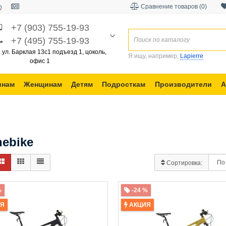
Сравнение товаров (0)
+7 (903) 755-19-93
+7 (495) 755-19-93
, ул. Барклая 13с1 подъезд 1, цоколь,
Я ищу, например,
Lapierre
офис 1
инам
Женщинам
Детям
Подросткам
Производители
А
nebike
Сортировка:
%
-24 %
ИЯ
АКЦИЯ