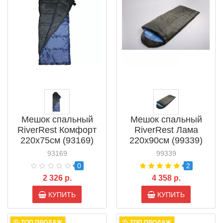
Мешок спальный
Мешок спальный
RiverRest Комфорт
RiverRest Лама
220х75см (93169)
220х90см (99339)
93169
99339
0
2
2 326 р.
4 358 р.
КУПИТЬ
КУПИТЬ
ТОП ПРОДАЖ
ТОП ПРОДАЖ