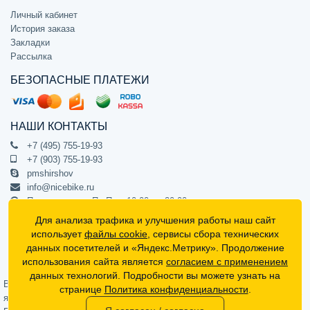
Личный кабинет
История заказа
Закладки
Рассылка
БЕЗОПАСНЫЕ ПЛАТЕЖИ
НАШИ КОНТАКТЫ
+7 (495) 755-19-93
+7 (903) 755-19-93
pmshirshov
info@nicebike.ru
Прием звонков Пн-Пт с 10:00 до 20:00
ПВЗ Пн-Пт с 10:00 до 20:00
Для анализа трафика и улучшения работы наш сайт
г. Москва, ул. Барклая 13с1
использует
файлы cookie
, сервисы сбора технических
подъезд 1, цокольный этаж, офис 1
данных посетителей и «Яндекс.Метрику». Продолжение
использования сайта является
согласием с применением
Официальный интернет-магазин NiceBike © 2012 - 2026
данных технологий. Подробности вы можете узнать на
Вся информация на сайте носит ознакомительный характер, не
странице
Политика конфиденциальности
.
является публичной офертой (определяемой положениями Статьи 437