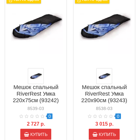
Мешок спальный
Мешок спальный
RiverRest Умка
RiverRest Умка
220х75см (93242)
220х90см (93243)
8539-03
8538-03
0
0
2 727 р.
3 015 р.
КУПИТЬ
КУПИТЬ