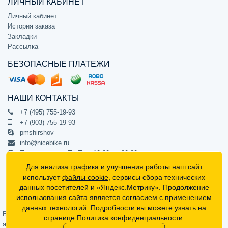
ЛИЧНЫЙ КАБИНЕТ
Личный кабинет
История заказа
Закладки
Рассылка
БЕЗОПАСНЫЕ ПЛАТЕЖИ
НАШИ КОНТАКТЫ
+7 (495) 755-19-93
+7 (903) 755-19-93
pmshirshov
info@nicebike.ru
Прием звонков Пн-Пт с 10:00 до 20:00
ПВЗ Пн-Пт с 10:00 до 20:00
Для анализа трафика и улучшения работы наш сайт
г. Москва, ул. Барклая 13с1
использует
файлы cookie
, сервисы сбора технических
подъезд 1, цокольный этаж, офис 1
данных посетителей и «Яндекс.Метрику». Продолжение
использования сайта является
согласием с применением
Официальный интернет-магазин NiceBike © 2012 - 2026
данных технологий. Подробности вы можете узнать на
Вся информация на сайте носит ознакомительный характер, не
странице
Политика конфиденциальности
.
является публичной офертой (определяемой положениями Статьи 437